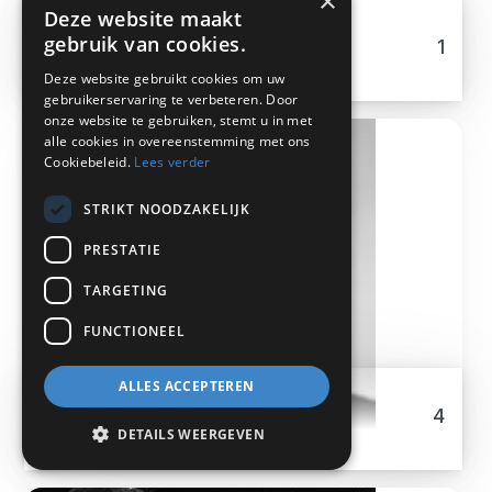
×
Deze website maakt
Hannes Weber
gebruik van cookies.
1
Deze website gebruikt cookies om uw
gebruikerservaring te verbeteren. Door
onze website te gebruiken, stemt u in met
alle cookies in overeenstemming met ons
Cookiebeleid.
Lees verder
STRIKT NOODZAKELIJK
PRESTATIE
TARGETING
FUNCTIONEEL
ALLES ACCEPTEREN
Ineke Hans
4
DETAILS WEERGEVEN