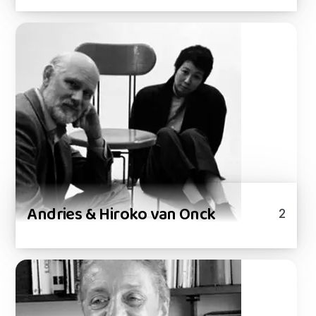
Andries & Hiroko van Onck
2