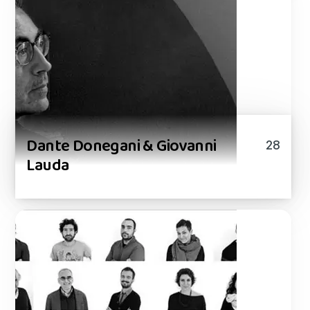
Dante Donegani & Giovanni
28
Lauda