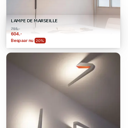
LAMPE DE MARSEILLE
755,-
,-
604
Bespaar nu
20%