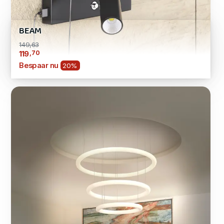
BEAM
149,63
,70
119
Bespaar nu
20%