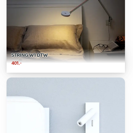
STRING W1 DTW
,-
401