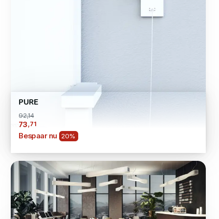
PURE
92,14
,71
73
Bespaar nu
20%