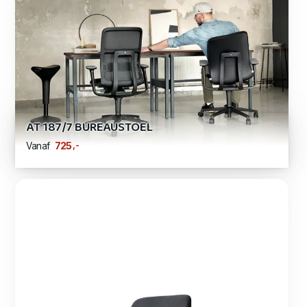
AT 187/7 BUREAUSTOEL
,-
725
Vanaf