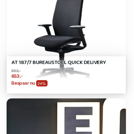
AT 187/7 BUREAUSTOEL QUICK DELIVERY
853,-
,-
653
Bespaar nu
24%