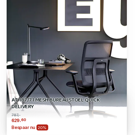
AT 187/71 MESH BUREAUSTOEL QUICK
DELIVERY
787,-
,60
629
Bespaar nu
20%