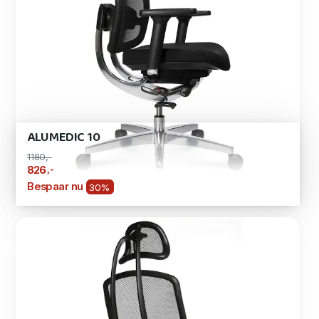
ALUMEDIC 10
1180,-
,-
826
Bespaar nu
30%