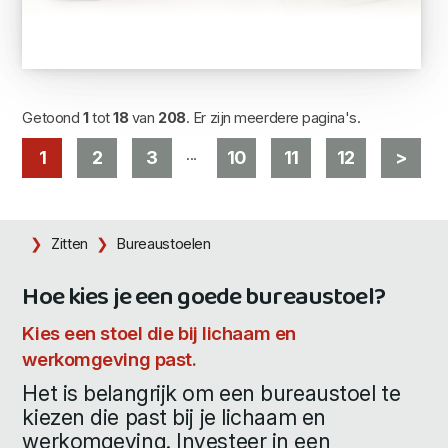
Getoond
1
tot
18
van
208
. Er zijn meerdere pagina's.
...
1
2
3
10
11
12
>
Zitten
Bureaustoelen
Hoe kies je een goede bureaustoel?
Kies een stoel die bij lichaam en
werkomgeving past.
Het is belangrijk om een bureaustoel te
kiezen die past bij je lichaam en
werkomgeving. Investeer in een