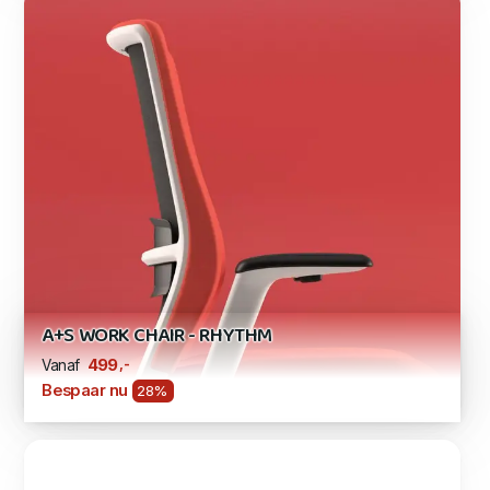
A+S WORK CHAIR - RHYTHM
,-
499
Vanaf
Bespaar nu
28%