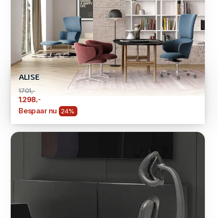
ALISE
1701,-
,-
1.298
Bespaar nu
24%