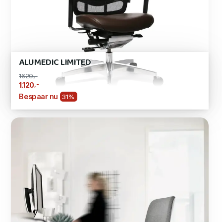
ALUMEDIC LIMITED
1620,-
,-
1.120
Bespaar nu
31%