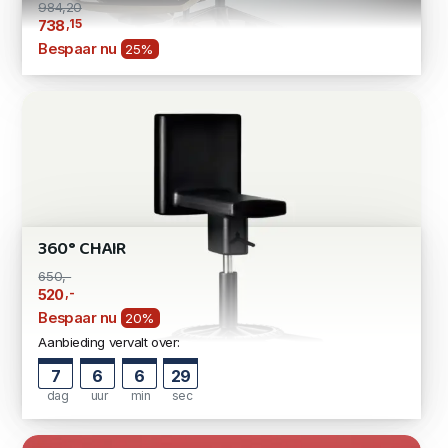
984,20
,15
738
Bespaar nu
25%
360° CHAIR
650,-
,-
520
Bespaar nu
20%
Aanbieding vervalt over:
7
6
6
27
dag
uur
min
sec