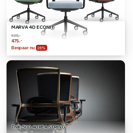
MARVA 4D ECONIT
635,-
,-
475
Bespaar nu
26%
TNK 500 AUREA STRING