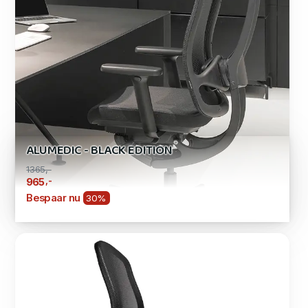
ALUMEDIC - BLACK EDITION
1365,-
,-
965
Bespaar nu
30%