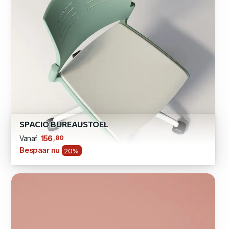
SPACIO BUREAUSTOEL
,80
156
Vanaf
Bespaar nu
20%