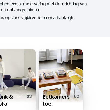
bben een ruime ervaring met de inrichting van
 en ontvangstruimten.
 op voor vrijblijvend en onafhankelijk
ank &
Eetkamers
63
62
ofa
toel