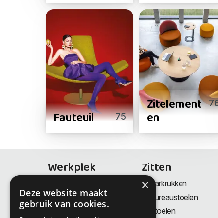
Zitelement
7
Fauteuil
en
75
Werkplek
Zitten
×
Bureaus
Barkrukken
Deze website maakt
Thuiswerkplek
Bureaustoelen
gebruik van cookies.
Zit-Sta bureaus
Stoelen