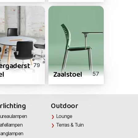
ergaderst
79
el
Zaalstoel
57
rlichting
Outdoor
ureaulampen
Lounge
afellampen
Terras & Tuin
anglampen