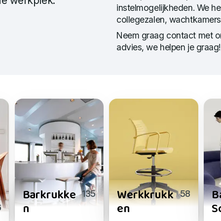
de werkplek.
instelmogelijkheden. We he
collegezalen, wachtkamers
Neem graag contact met ons
advies, we helpen je graag!
Barkrukke
Werkkrukk
B
135
58
n
en
S
6