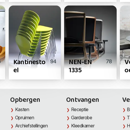
Kantinesto
NEN-EN
V
6
94
78
el
1335
o
Opbergen
Ontvangen
Ve
Kasten
Receptie
B
Opruimen
Garderobe
T
Archiefstellingen
Kleedkamer
H