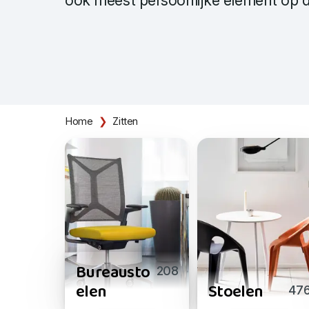
ook meest persoonlijke element op 
Home
Zitten
Bureausto
208
elen
Stoelen
47