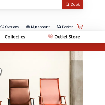
Zoek
Over ons
Mijn account
Donker
Collecties
Outlet Store
w