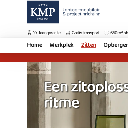
10 Jaar garantie
Gratis transport
650m² s
Home
Werkplek
Zitten
Opberge
Een zitoploss
ritme