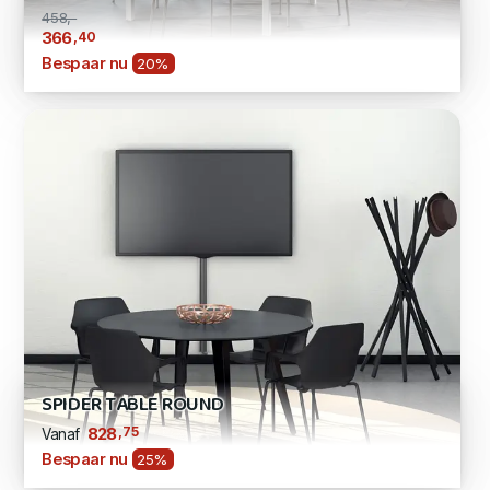
458,-
,40
366
Bespaar nu
20%
SPIDER TABLE ROUND
,75
828
Vanaf
Bespaar nu
25%