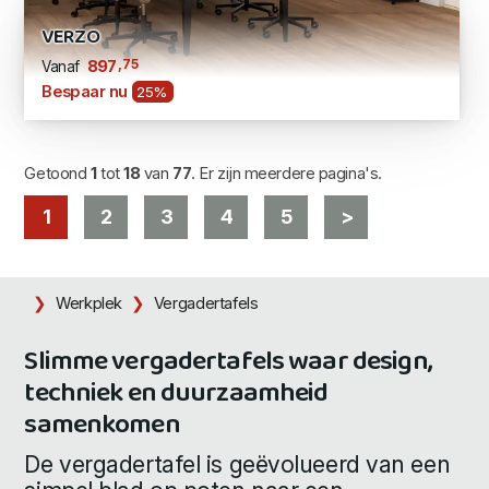
VERZO
,75
897
Vanaf
Bespaar nu
25%
Getoond
1
tot
18
van
77
. Er zijn meerdere pagina's.
1
2
3
4
5
>
Werkplek
Vergadertafels
Slimme vergadertafels waar design,
techniek en duurzaamheid
samenkomen
De vergadertafel is geëvolueerd van een