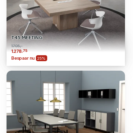
T45 MEETING
1705,-
,75
1.278
Bespaar nu
25%