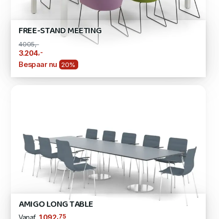
FREE-STAND MEETING
4005,-
,-
3.204
Bespaar nu
20%
AMIGO LONG TABLE
,75
1.092
Vanaf