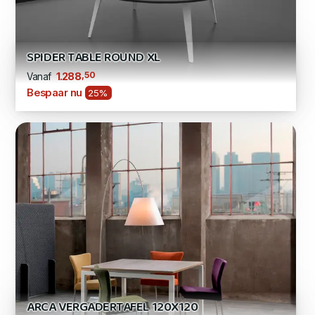
SPIDER TABLE ROUND XL
,50
1.288
Vanaf
Bespaar nu
25%
ARCA VERGADERTAFEL 120X120