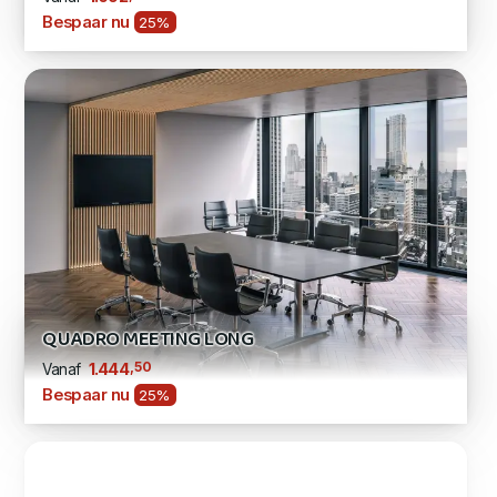
Bespaar nu
25%
QUADRO MEETING LONG
,50
1.444
Vanaf
Bespaar nu
25%