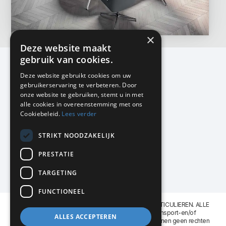
×
Deze website maakt
gebruik van cookies.
Deze website gebruikt cookies om uw
gebruikerservaring te verbeteren. Door
KMP Kantoormeubilair
onze website te gebruiken, stemt u in met
Airport Business Park
alle cookies in overeenstemming met ons
Frankfurtstraat 29-31
Cookiebeleid.
Lees verder
1175 RH Lijnden
STRIKT NOODZAKELIJK
020-617 01 26
info@kmpkantoormeubilair.nl
PRESTATIE
Facebook
TARGETING
Instagram
FUNCTIONEEL
KMP Kantoormeubilair levert aan BEDRIJVEN en PARTICULIEREN. ALLE
GENOEMDE PRIJZEN ZIJN EXCL. 21% B.T.W. Transport-en/of
ALLES ACCEPTEREN
Montagekosten op aanvraag. Aan deze website kunnen geen rechten