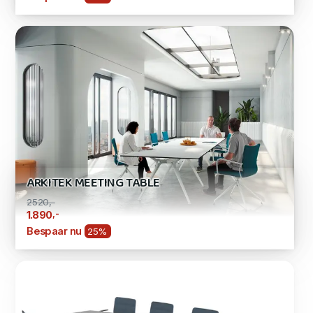
ARKITEK MEETING TABLE
2520,-
,-
1.890
Bespaar nu
25%