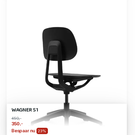
WAGNER S1
450,-
,-
350
Bespaar nu
23%