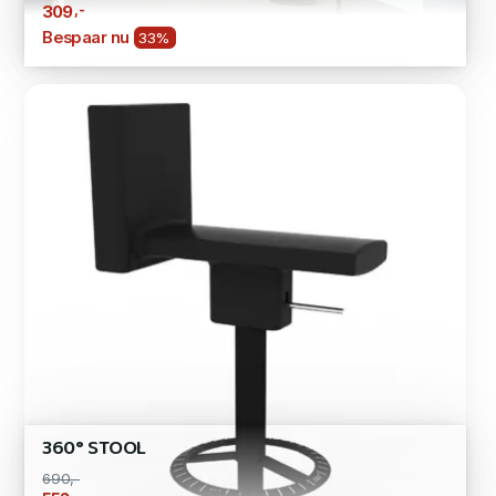
,-
309
Bespaar nu
33%
360° STOOL
690,-