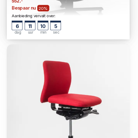
,-
552
Bespaar nu
20%
Aanbieding vervalt over:
6
11
10
4
dag
uur
min
sec