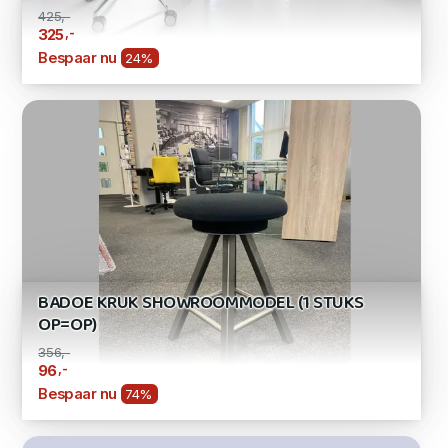
425,-
,-
325
Bespaar nu
24%
BADOE KRUK SHOWROOMMODEL (1 STUKS
OP=OP)
356,-
,-
96
Bespaar nu
74%