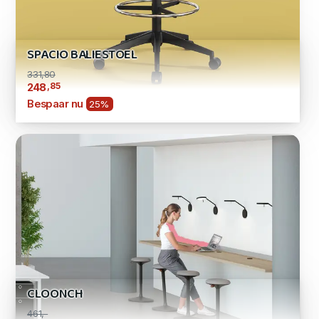
SPACIO BALIESTOEL
331,80
,85
248
Bespaar nu
25%
CLOONCH
461,-