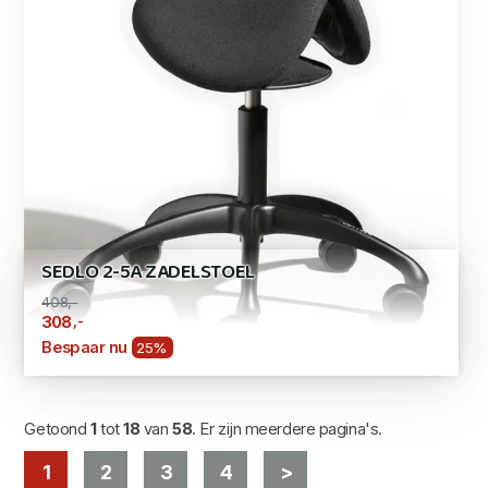
SEDLO 2-5A ZADELSTOEL
408,-
,-
308
Bespaar nu
25%
Getoond
1
tot
18
van
58
. Er zijn meerdere pagina's.
1
2
3
4
>