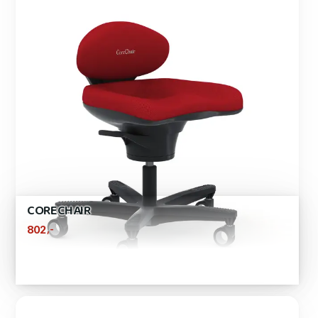
CORECHAIR
,-
802