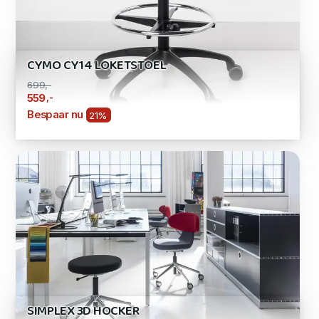
CYMO CY14 LOKETSTOEL
699,-
,-
559
Bespaar nu
21%
SIMPLEX 3D HOCKER