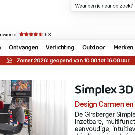
howroom
9.8
n
Ontvangen
Verlichting
Outdoor
Merken
Zomer 2026: geopend van 10.00 tot 16.00 uur
Simplex 3D
Design Carmen en
De Girsberger Simple
inzetbare, multifunc
eenvoudige, intuiti