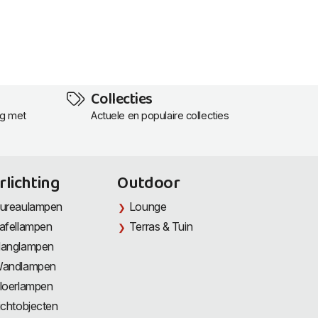
Collecties
ng met
Actuele en populaire collecties
rlichting
Outdoor
ureaulampen
Lounge
afellampen
Terras & Tuin
anglampen
andlampen
loerlampen
ichtobjecten