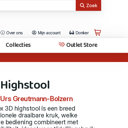
Zoek
Over ons
Mijn account
Donker
Collecties
Outlet Store
 Highstool
 Urs Greutmann-Bolzern
x 3D highstool is een breed
tionele draaibare kruk, welke
eve bediening combineert met