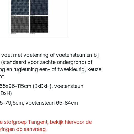
 voet met voetenring of voetensteun en bij
 (standaard voor zachte ondergrond) of
ting en rugleuning één- of tweekleurig, keuze
nt
x65x96-115cm (BxDxH), voetensteun
xDxH)
0,5-79,5cm, voetensteun 65-84cm
 stofgroep Tangent, bekijk hiervoor de
ringen op aanvraag.