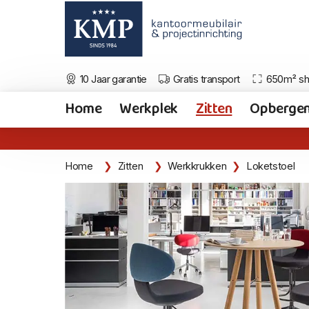
10 Jaar garantie
Gratis transport
650m² s
Home
Werkplek
Zitten
Opberge
Home
Zitten
Werkkrukken
Loketstoel