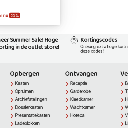
r nu
20%
eer Summer Sale! Hoge
Kortingscodes
orting in de outlet store!
Ontvang extra hoge korti
deze codes!
Opbergen
Ontvangen
Ve
Kasten
Receptie
B
Opruimen
Garderobe
T
Archiefstellingen
Kleedkamer
H
Dossierkasten
Wachtkamer
W
Presentatiekasten
Horeca
V
Ladeblokken
L