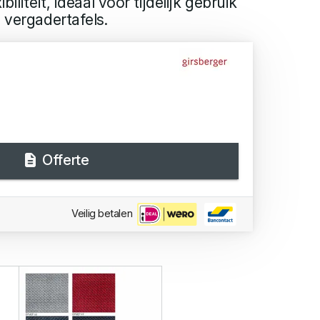
biliteit, ideaal voor tijdelijk gebruik
 vergadertafels.
Offerte
Veilig betalen