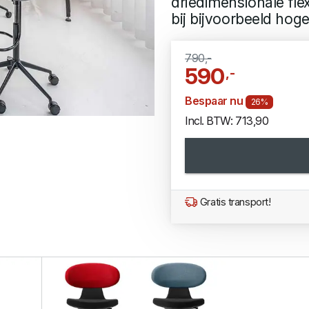
driedimensionale flexi
bij bijvoorbeeld hoge
790,-
590
,-
Bespaar nu
26%
Incl. BTW: 713,90
Gratis transport!