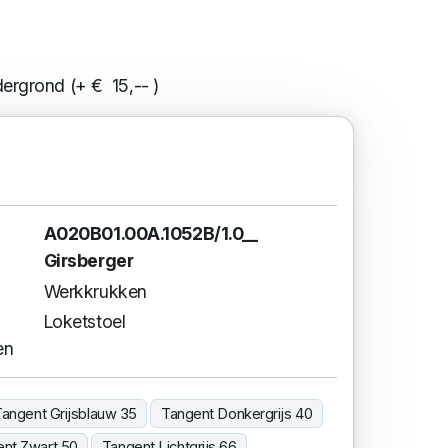
ergrond (+ € 15,-- )
A020B01.00A.1052B/1.0__
Girsberger
Werkkrukken
Loketstoel
en
Tangent Grijsblauw 35
Tangent Donkergrijs 40
nt Zwart 50
Tangent Lichtgrijs 66