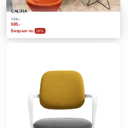
CALINA
795,-
,-
595
Bespaar nu
26%