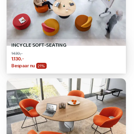
INCYCLE SOFT-SEATING
1430,-
,-
1.130
Bespaar nu
21%