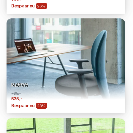
Bespaar nu
26%
MARVA
735,-
,-
535
Bespaar nu
28%