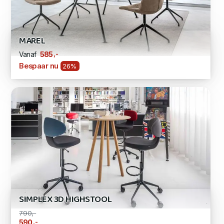
MAREL
,-
585
Vanaf
Bespaar nu
26%
SIMPLEX 3D HIGHSTOOL
790,-
,-
590