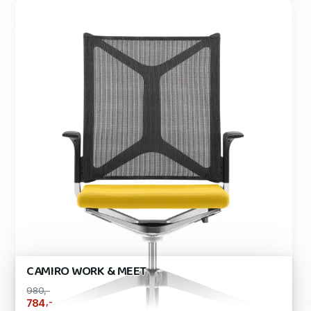
CAMIRO WORK & MEET
980,-
,-
784