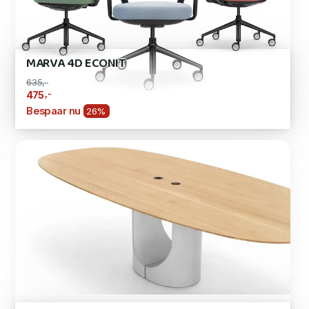
MARVA 4D ECONIT
635,-
,-
475
Bespaar nu
26%