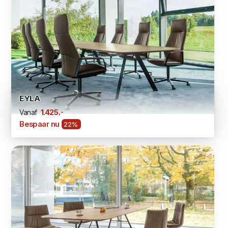
EYLA
,-
1.425
Vanaf
Bespaar nu
22%