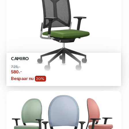
CAMIRO
725,-
,-
580
Bespaar nu
20%