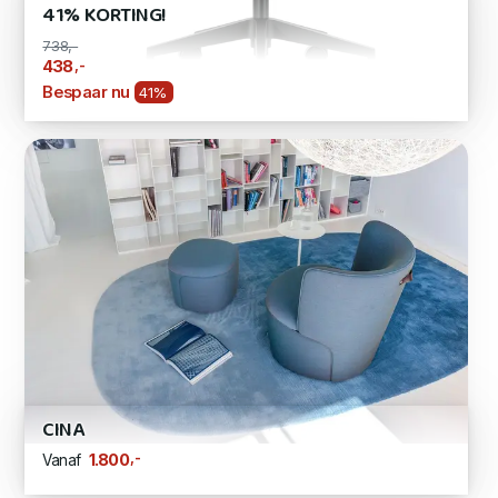
41% KORTING!
738,-
,-
438
Bespaar nu
41%
CINA
,-
1.800
Vanaf