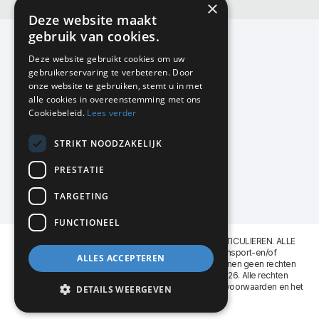
×
Deze website maakt
gebruik van cookies.
Deze website gebruikt cookies om uw
gebruikerservaring te verbeteren. Door
KMP Kantoormeubilair
onze website te gebruiken, stemt u in met
Airport Business Park
alle cookies in overeenstemming met ons
Frankfurtstraat 29-31
Cookiebeleid.
Lees verder
1175 RH Lijnden
STRIKT NOODZAKELIJK
020-617 01 26
info@kmpkantoormeubilair.nl
PRESTATIE
Facebook
TARGETING
Instagram
FUNCTIONEEL
KMP Kantoormeubilair levert aan BEDRIJVEN en PARTICULIEREN. ALLE
GENOEMDE PRIJZEN ZIJN EXCL. 21% B.T.W. Transport-en/of
ALLES ACCEPTEREN
Montagekosten op aanvraag. Aan deze website kunnen geen rechten
worden ontleend. KMP Kantoormeubilair VOF © 2026. Alle rechten
voorbehouden. Lees voor gebruik graag de
leveringsvoorwaarden
en het
DETAILS WEERGEVEN
privacy reglement
.