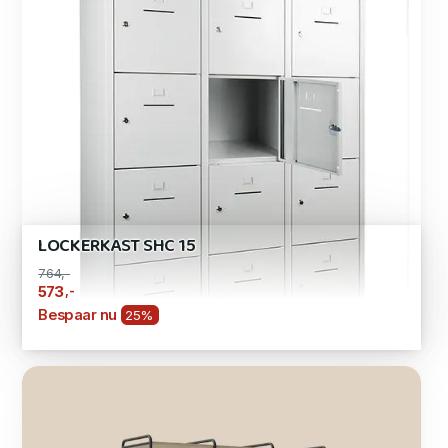
LOCKERKAST SHC 15
764,-
,-
573
Bespaar nu
25%