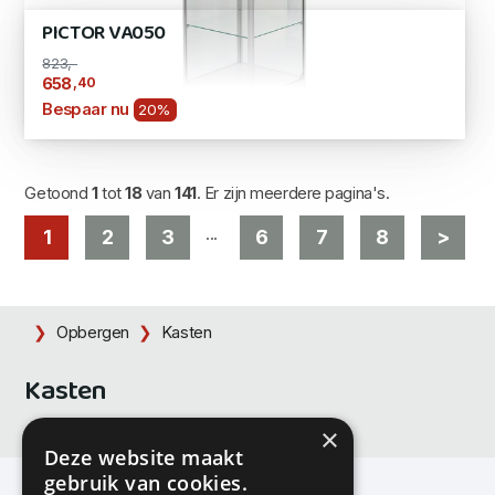
PICTOR VA050
823,-
,40
658
Bespaar nu
20%
Getoond
1
tot
18
van
141
. Er zijn meerdere pagina's.
...
1
2
3
6
7
8
>
Opbergen
Kasten
Kasten
×
Deze website maakt
gebruik van cookies.