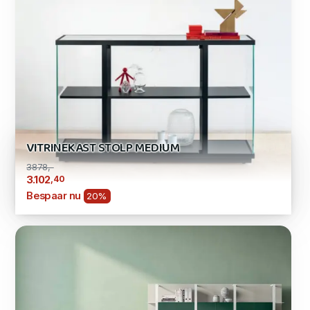
VITRINEKAST STOLP MEDIUM
3878,-
,40
3.102
Bespaar nu
20%