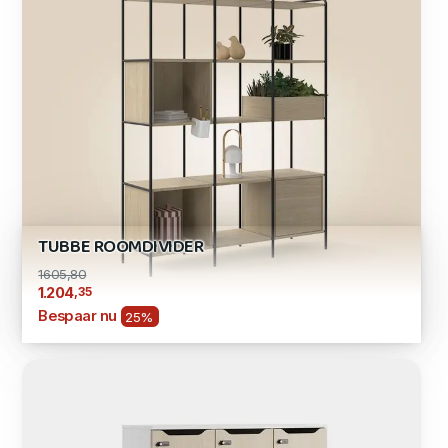
TUBBE ROOMDIVIDER
1605,80
,35
1.204
Bespaar nu
25%