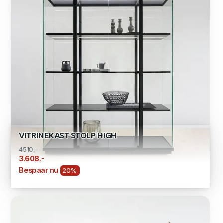
VITRINEKAST STOLP HIGH
4510,-
,-
3.608
Bespaar nu
20%