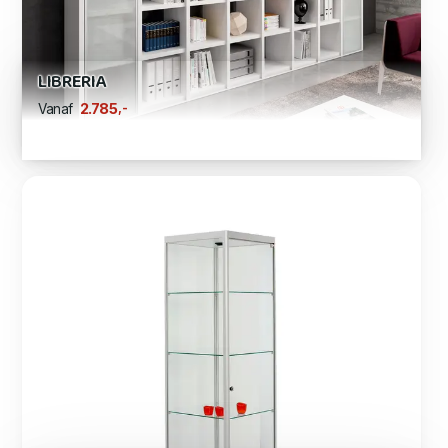
LIBRERIA
,-
2.785
Vanaf