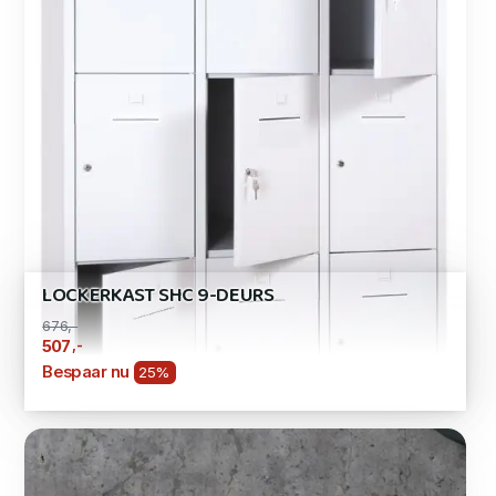
LOCKERKAST SHC 9-DEURS
676,-
,-
507
Bespaar nu
25%