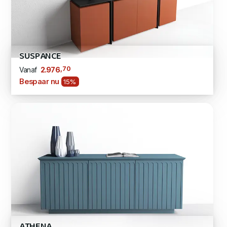
SUSPANCE
,70
2.976
Vanaf
Bespaar nu
15%
ATHENA