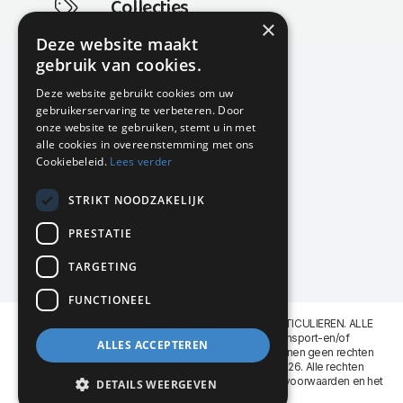
Collecties
×
Actuele en populaire collecties
Deze website maakt
gebruik van cookies.
Deze website gebruikt cookies om uw
gebruikerservaring te verbeteren. Door
KMP Kantoormeubilair
onze website te gebruiken, stemt u in met
Airport Business Park
alle cookies in overeenstemming met ons
Frankfurtstraat 29-31
Cookiebeleid.
Lees verder
1175 RH Lijnden
STRIKT NOODZAKELIJK
020-617 01 26
info@kmpkantoormeubilair.nl
PRESTATIE
Facebook
TARGETING
Instagram
FUNCTIONEEL
KMP Kantoormeubilair levert aan BEDRIJVEN en PARTICULIEREN. ALLE
GENOEMDE PRIJZEN ZIJN EXCL. 21% B.T.W. Transport-en/of
ALLES ACCEPTEREN
Montagekosten op aanvraag. Aan deze website kunnen geen rechten
worden ontleend. KMP Kantoormeubilair VOF © 2026. Alle rechten
voorbehouden. Lees voor gebruik graag de
leveringsvoorwaarden
en het
DETAILS WEERGEVEN
privacy reglement
.