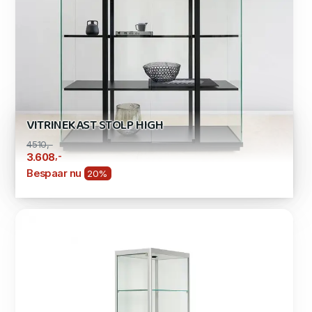
VITRINEKAST STOLP HIGH
4510,-
,-
3.608
Bespaar nu
20%