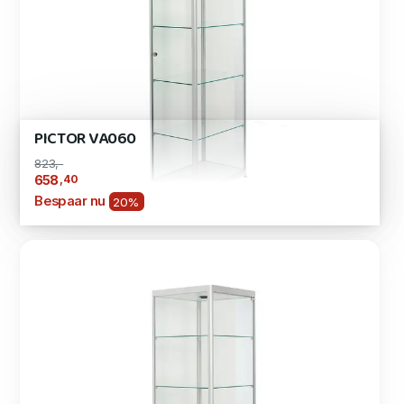
PICTOR VA060
823,-
,40
658
Bespaar nu
20%