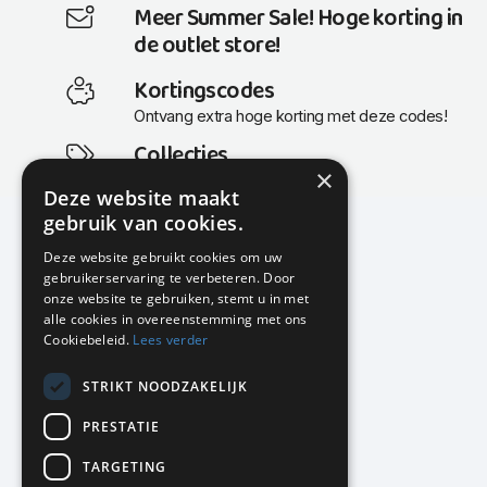
Meer Summer Sale! Hoge korting in
de outlet store!
Kortingscodes
Ontvang extra hoge korting met deze codes!
Collecties
×
Actuele en populaire collecties
Deze website maakt
gebruik van cookies.
Deze website gebruikt cookies om uw
gebruikerservaring te verbeteren. Door
KMP Kantoormeubilair
onze website te gebruiken, stemt u in met
Airport Business Park
alle cookies in overeenstemming met ons
Frankfurtstraat 29-31
Cookiebeleid.
Lees verder
1175 RH Lijnden
STRIKT NOODZAKELIJK
020-617 01 26
info@kmpkantoormeubilair.nl
PRESTATIE
Facebook
TARGETING
Instagram