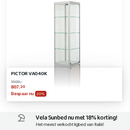
PICTOR VA040K
1009,-
,20
807
Bespaar nu
20%
Vela Sunbed nu met 18% korting!
Het meest verkocht ligbed van Italië!