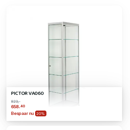
PICTOR VA060
823,-
,40
658
Bespaar nu
20%