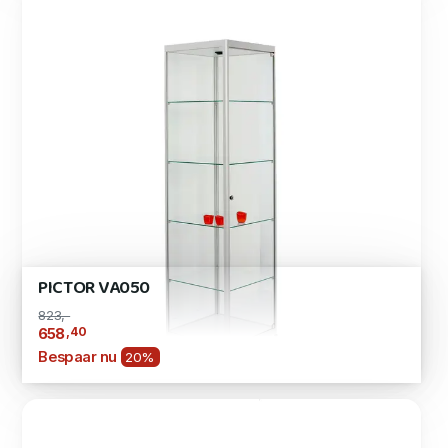
PICTOR VA050
823,-
,40
658
Bespaar nu
20%