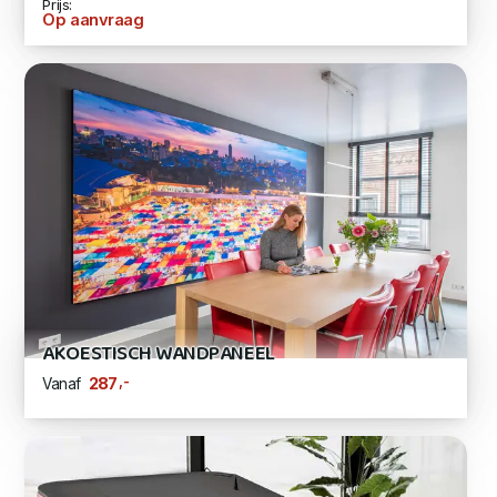
Prijs:
Op aanvraag
AKOESTISCH WANDPANEEL
,-
287
Vanaf