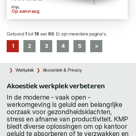
Prijs:
Op aanvraag
Getoond
1
tot
18
van
90
. Er zijn meerdere pagina's.
1
2
3
4
5
>
Werkplek
Akoestiek & Privacy
Akoestiek werkplek verbeteren
In de moderne - vaak open -
werkomgeving is geluid een belangrijke
oorzaak voor gezondheidsklachten,
stress en afname van productiviteit. KMP
biedt diverse oplossingen om op kantoor
geluid te absorberen of te verzwakken en