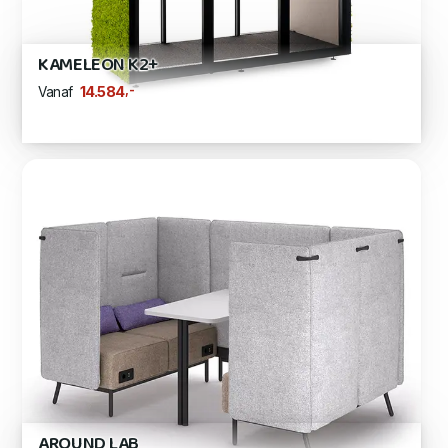
KAMELEON K2+
,-
14.584
Vanaf
AROUND LAB