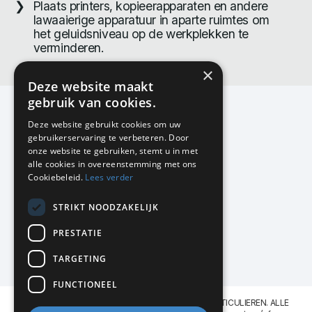
Plaats printers, kopieerapparaten en andere
lawaaierige apparatuur in aparte ruimtes om
het geluidsniveau op de werkplekken te
verminderen.
×
Deze website maakt
gebruik van cookies.
Deze website gebruikt cookies om uw
gebruikerservaring te verbeteren. Door
KMP Kantoormeubilair
onze website te gebruiken, stemt u in met
Airport Business Park
alle cookies in overeenstemming met ons
Frankfurtstraat 29-31
Cookiebeleid.
Lees verder
1175 RH Lijnden
STRIKT NOODZAKELIJK
020-617 01 26
info@kmpkantoormeubilair.nl
PRESTATIE
Facebook
TARGETING
Instagram
FUNCTIONEEL
KMP Kantoormeubilair levert aan BEDRIJVEN en PARTICULIEREN. ALLE