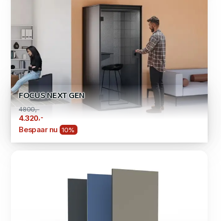
FOCUS NEXT GEN
4800,-
,-
4.320
Bespaar nu
10%