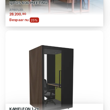
QYOS 600 MEETING
37601,20
,90
28.200
Bespaar nu
25%
KAMELEON 1.2+