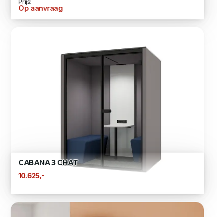
Prijs:
Op aanvraag
CABANA 3 CHAT
,-
10.625