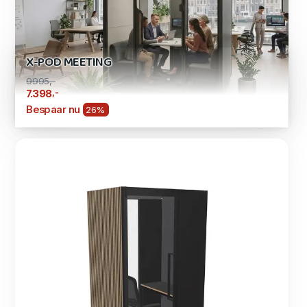
X-POD MEETING
9995,-
,-
7.398
Bespaar nu
26%