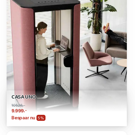
CASA UNO
10526,-
,-
9.999
Bespaar nu
5%