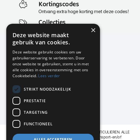
Kortingscodes
Ontvang extra hoge korting met deze codes!
Collecties
×
Actuele en populaire collecties
Deze website maakt
gebruik van cookies.
Deze website gebruikt cookies om uw
gebruikerservaring te verbeteren. Door
KMP Kantoormeubilair
onze website te gebruiken, stemt u in met
Airport Business Park
alle cookies in overeenstemming met ons
Frankfurtstraat 29-31
Cookiebeleid.
Lees verder
1175 RH Lijnden
STRIKT NOODZAKELIJK
020-617 01 26
info@kmpkantoormeubilair.nl
PRESTATIE
Facebook
TARGETING
Instagram
FUNCTIONEEL
KMP Kantoormeubilair levert aan BEDRIJVEN en PARTICULIEREN. ALLE
GENOEMDE PRIJZEN ZIJN EXCL. 21% B.T.W. Transport-en/of
ALLES ACCEPTEREN