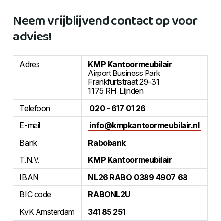
Neem vrijblijvend contact op voor
advies!
Adres
KMP Kantoormeubilair
Airport Business Park
Frankfurtstraat 29-31
1175 RH Lijnden
Telefoon
020 - 617 01 26
E-mail
info@kmpkantoormeubilair.nl
Bank
Rabobank
T.N.V.
KMP Kantoormeubilair
IBAN
NL26 RABO 0389 4907 68
BIC code
RABONL2U
KvK Amsterdam
341 85 251