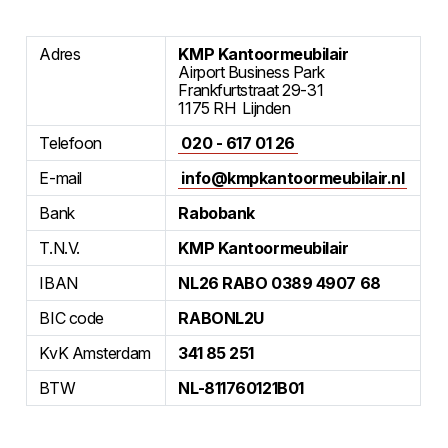
Adres
KMP Kantoormeubilair
Airport Business Park
Frankfurtstraat 29-31
1175 RH Lijnden
Telefoon
020 - 617 01 26
E-mail
info@kmpkantoormeubilair.nl
Bank
Rabobank
T.N.V.
KMP Kantoormeubilair
IBAN
NL26 RABO 0389 4907 68
BIC code
RABONL2U
KvK Amsterdam
341 85 251
BTW
NL-811760121B01