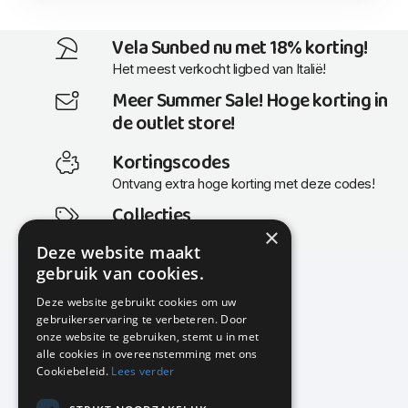
Vela Sunbed nu met 18% korting!
Het meest verkocht ligbed van Italië!
Meer Summer Sale! Hoge korting in
de outlet store!
Kortingscodes
Ontvang extra hoge korting met deze codes!
Collecties
×
Actuele en populaire collecties
Deze website maakt
gebruik van cookies.
Deze website gebruikt cookies om uw
gebruikerservaring te verbeteren. Door
KMP Kantoormeubilair
onze website te gebruiken, stemt u in met
Airport Business Park
alle cookies in overeenstemming met ons
Frankfurtstraat 29-31
Cookiebeleid.
Lees verder
1175 RH Lijnden