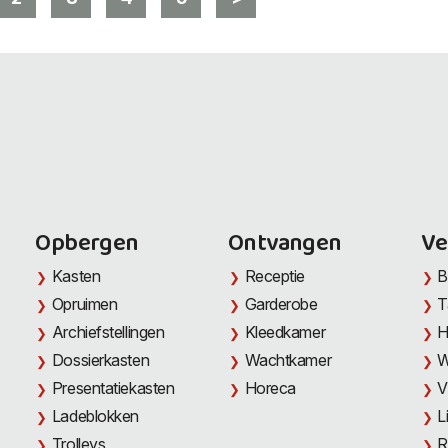
Opbergen
Ontvangen
Ve
Kasten
Receptie
B
Opruimen
Garderobe
T
Archiefstellingen
Kleedkamer
H
Dossierkasten
Wachtkamer
W
Presentatiekasten
Horeca
V
Ladeblokken
L
Trolleys
R