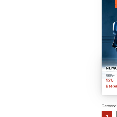
NEMO
1221,-
,-
921
Bespa
Getoon
1