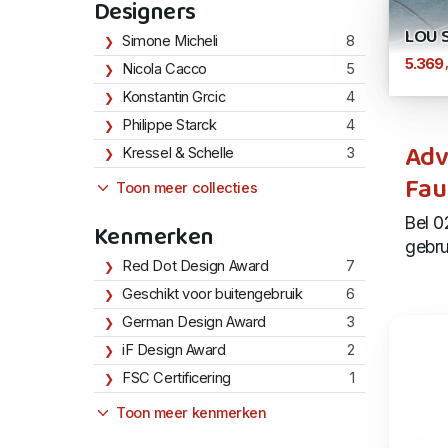
Designers
LOU 
Simone Micheli
8
5.369
Nicola Cacco
5
Konstantin Grcic
4
Philippe Starck
4
Adv
Kressel & Schelle
3
Fau
Toon meer collecties
Bel 0
Kenmerken
gebru
Red Dot Design Award
7
Geschikt voor buitengebruik
6
German Design Award
3
iF Design Award
2
FSC Certificering
1
Toon meer kenmerken