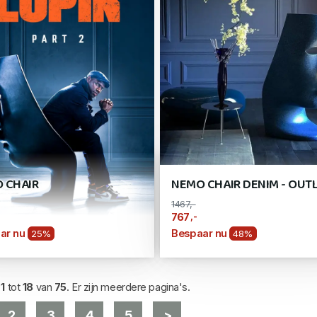
 CHAIR
NEMO CHAIR DENIM - OUT
1467,-
,-
767
ar nu
Bespaar nu
25%
48%
d
1
tot
18
van
75
. Er zijn meerdere pagina's.
2
3
4
5
>