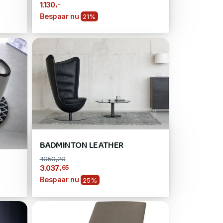
,-
1.130
Bespaar nu
21%
BADMINTON LEATHER
4050,20
,65
3.037
Bespaar nu
25%