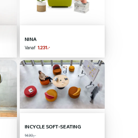
NINA
,-
1.231
Vanaf
INCYCLE SOFT-SEATING
1430,-