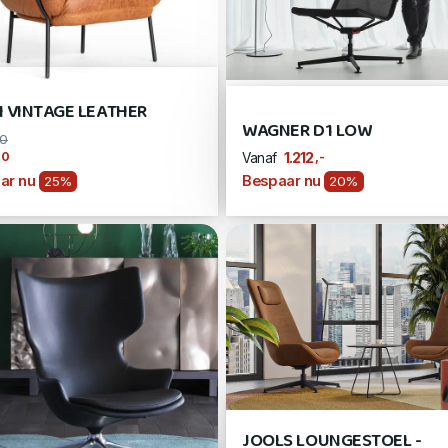
 VINTAGE LEATHER
WAGNER D1 LOW
80
10
,-
1.212
Vanaf
ar nu
Bespaar nu
25%
20%
JOOLS LOUNGESTOEL -