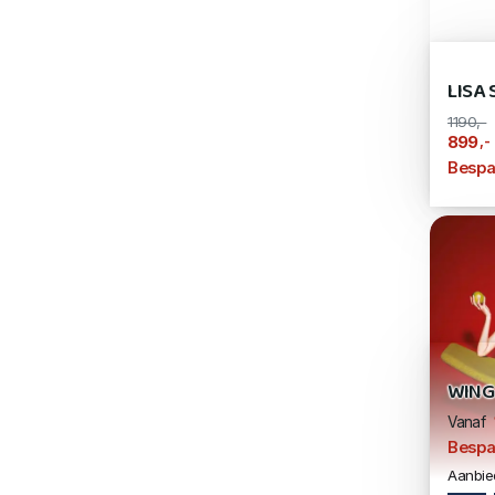
LISA
1190,-
,-
899
Bespa
WING
Vanaf
Bespa
Aanbied