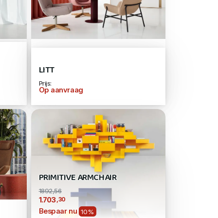
LITT
Prijs:
Op aanvraag
PRIMITIVE ARMCHAIR
1892,56
,30
1.703
Bespaar nu
10%