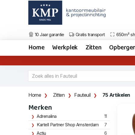
10 Jaar garantie
Gratis transport
650m² s
Home
Werkplek
Zitten
Opberge
Home
Zitten
Fauteuil
75 Artikelen
Merken
Adrenalina
11
Kartell Partner Shop Amsterdam
7
Actiu
6