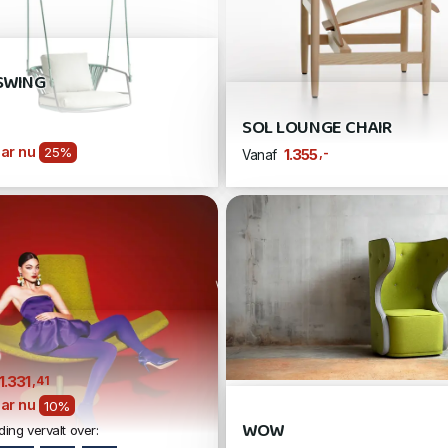
 SWING
SOL LOUNGE CHAIR
ar nu
25%
,-
1.355
Vanaf
,41
1.331
ar nu
10%
WOW
ing vervalt over: