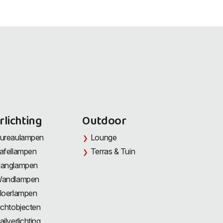
rlichting
Outdoor
ureaulampen
Lounge
afellampen
Terras & Tuin
anglampen
andlampen
loerlampen
ichtobjecten
ailverlichting