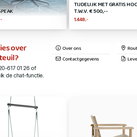
TIJDELIJK MET GRATIS HO
SPEAK
T.W.V. € 500,--
,-
,-
1.448
ies over
Over ons
Rout
teuil?
Contactgegevens
Leve
20-617 01 26 of
ik de chat-functie.