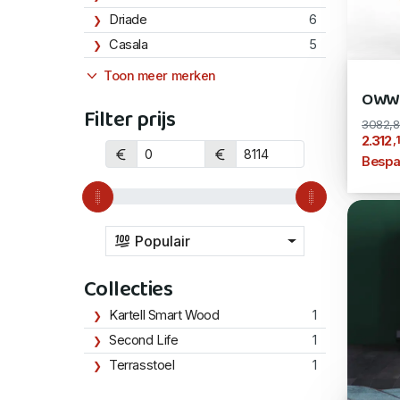
Driade
6
Casala
5
Toon meer merken
OWWI
Filter prijs
3082,
,
2.312
Bespa
Populair
Collecties
Kartell Smart Wood
1
Second Life
1
Terrasstoel
1