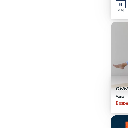
9
dag
OWW
Vanaf
Bespa