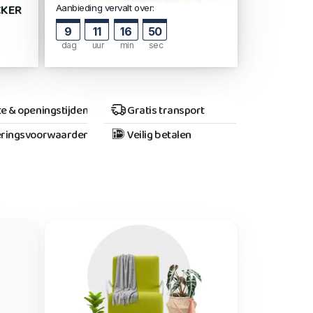
CKER
Aanbieding vervalt over:
9
11
16
49
dag
uur
min
sec
e & openingstijden
Gratis transport
ringsvoorwaarden
Veilig betalen