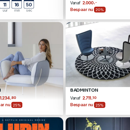
,-
2.000
Vanaf
11
16
49
Bespaar nu
20%
uur
min
sec
I
BADMINTON
,80
,10
1.234
2.711
Vanaf
ar nu
Bespaar nu
25%
25%