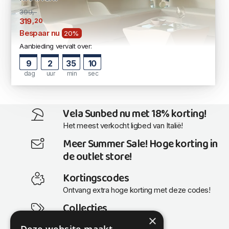
399,-
,20
319
Bespaar nu
20%
Aanbieding vervalt over:
9
2
35
9
dag
uur
min
sec
Vela Sunbed nu met 18% korting!
Het meest verkocht ligbed van Italië!
Meer Summer Sale! Hoge korting in
de outlet store!
Kortingscodes
Ontvang extra hoge korting met deze codes!
Collecties
×
Actuele en populaire collecties