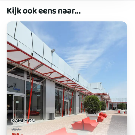
Kijk ook eens naar…
KAMI YON
820,-
,-
656