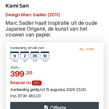
Kami San
Design Marc Sadler (2011)
Marc Sadler haalt inspiratie uit de oude
Japanse Origami, de kunst van het
vouwen van papier.
Aanbieding vervalt over:
9
2
35
9
dag
uur
min
sec
499,-
399
,20
Bespaar nu
20%
Aanbieding geldig tot 15 augustus 2026 23:00.
Incl. BTW: 483,03
Offerte