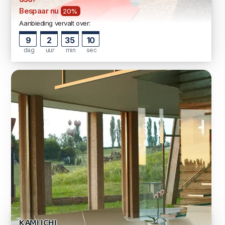
Bespaar nu
20%
Aanbieding vervalt over:
9
2
35
9
dag
uur
min
sec
KAMI ICHI