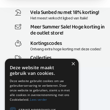
Vela Sunbed nu met 18% korting!
Het meest verkocht ligbed van Italië!
Meer Summer Sale! Hoge korting in
de outlet store!
Kortingscodes
Ontvang extra hoge korting met deze codes!
Collecties
×
Actuele en populaire collecties
Deze website maakt
gebruik van cookies.
Deze website gebruikt cookies om uw
gebruikerservaring te verbeteren. Door
KMP Kantoormeubilair
onze website te gebruiken, stemt u in met
Airport Business Park
alle cookies in overeenstemming met ons
Frankfurtstraat 29-31
Cookiebeleid.
Lees verder
1175 RH Lijnden