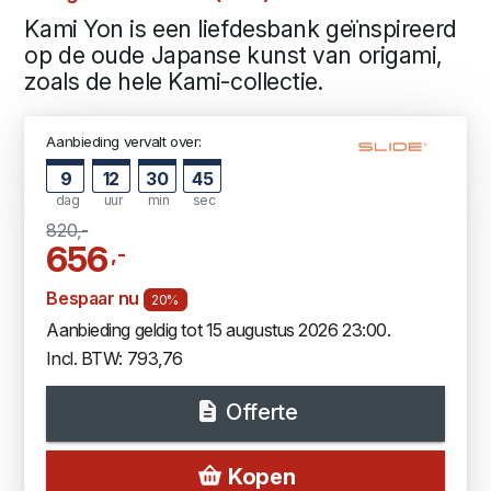
Kami Yon is een liefdesbank geïnspireerd
op de oude Japanse kunst van origami,
zoals de hele Kami-collectie.
Aanbieding vervalt over:
9
12
30
44
dag
uur
min
sec
820,-
656
,-
Bespaar nu
20%
Aanbieding geldig tot 15 augustus 2026 23:00.
Incl. BTW: 793,76
Offerte
Kopen