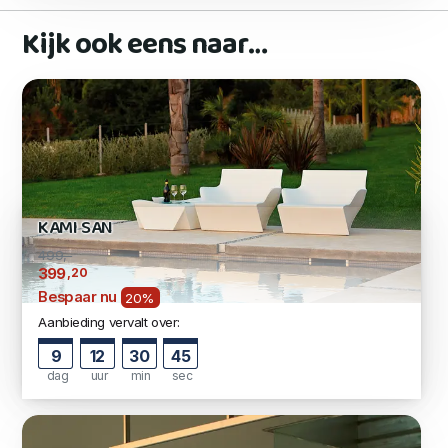
Kijk ook eens naar…
KAMI SAN
499,-
,20
399
Bespaar nu
20%
Aanbieding vervalt over:
9
12
30
44
dag
uur
min
sec