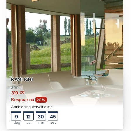
KAMI ICHI
399,-
,20
319
Bespaar nu
20%
Aanbieding vervalt over:
9
12
30
44
dag
uur
min
sec