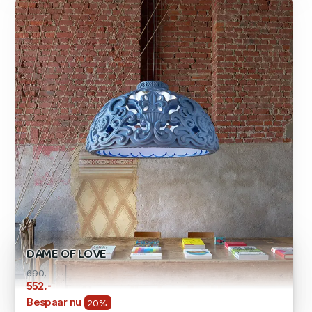
DAME OF LOVE
690,-
,-
552
Bespaar nu
20%