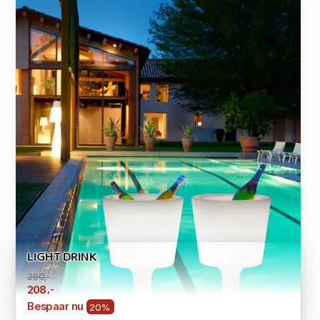
LIGHT DRINK
260,-
,-
208
Bespaar nu
20%