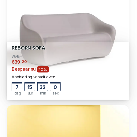
REBORN SOFA
799,-
,20
639
Bespaar nu
20%
Aanbieding vervalt over:
7
15
31
59
dag
uur
min
sec