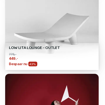
LOW LITA LOUNGE - OUTLET
775,-
,-
449
Bespaar nu
43%