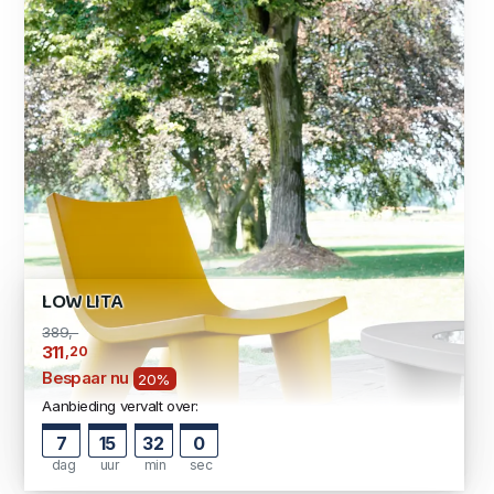
LOW LITA
389,-
,20
311
Bespaar nu
20%
Aanbieding vervalt over:
7
15
31
59
dag
uur
min
sec