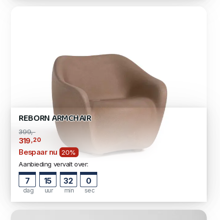
REBORN ARMCHAIR
399,-
,20
319
Bespaar nu
20%
Aanbieding vervalt over:
7
15
31
59
dag
uur
min
sec