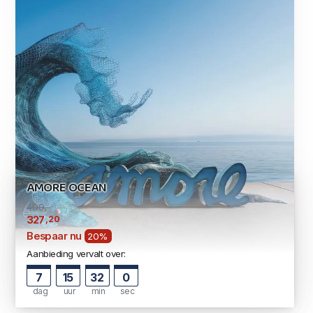
AMORE OCEAN
409,-
,20
327
Bespaar nu
20%
Aanbieding vervalt over:
7
15
31
59
dag
uur
min
sec