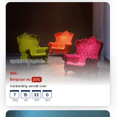
QUEEN OF LOVE
695,-
,-
556
Bespaar nu
20%
Aanbieding vervalt over:
7
15
31
59
dag
uur
min
sec