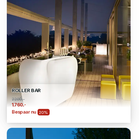
ROLLER BAR
2200,-
,-
1.760
Bespaar nu
20%