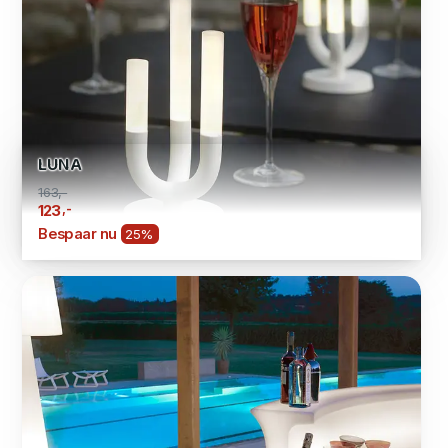
LUNA
163,-
,-
123
Bespaar nu
25%