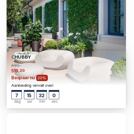
CHUBBY
649,-
,20
519
Bespaar nu
20%
Aanbieding vervalt over:
7
15
31
59
dag
uur
min
sec