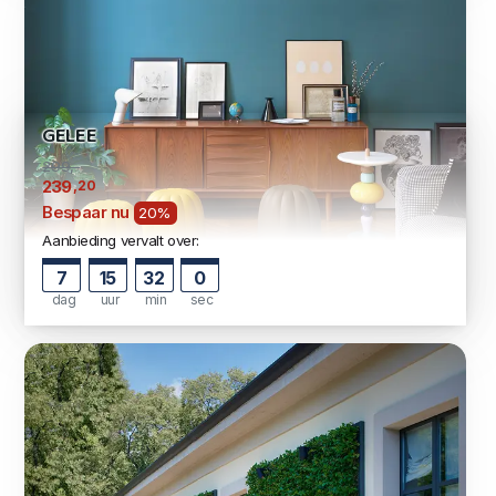
GELEE
299,-
,20
239
Bespaar nu
20%
Aanbieding vervalt over:
7
15
31
59
dag
uur
min
sec