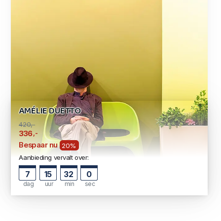
AMÉLIE DUETTO
420,-
,-
336
Bespaar nu
20%
Aanbieding vervalt over:
7
15
31
59
dag
uur
min
sec