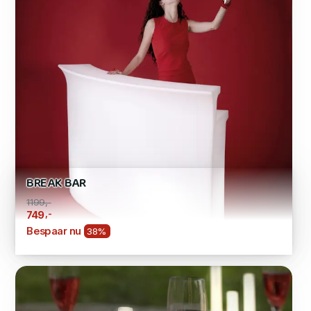
BREAK BAR
1199,-
,-
749
Bespaar nu
38%