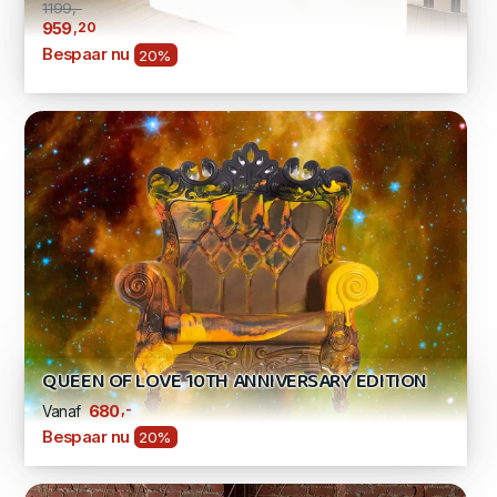
1199,-
,20
959
Bespaar nu
20%
QUEEN OF LOVE 10TH ANNIVERSARY EDITION
,-
680
Vanaf
Bespaar nu
20%