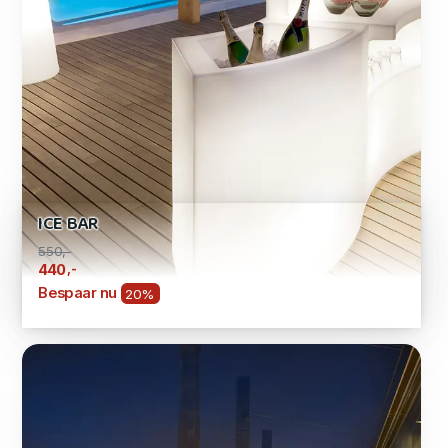
ICE BAR
550,-
,-
440
Bespaar nu
20%