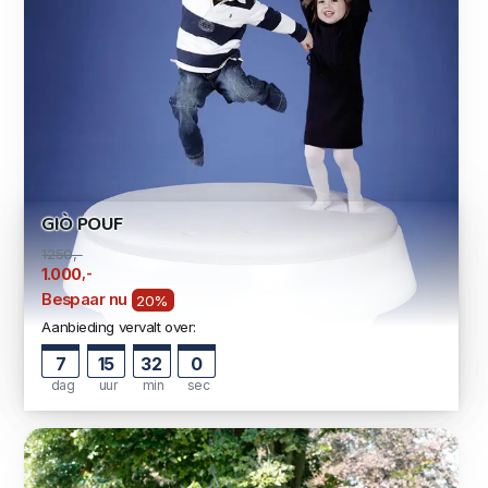
GIÒ POUF
1250,-
,-
1.000
Bespaar nu
20%
Aanbieding vervalt over:
7
15
31
59
dag
uur
min
sec