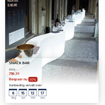
SNACK BAR
899,-
,20
719
Bespaar nu
20%
Aanbieding vervalt over:
8
15
12
16
dag
uur
min
sec