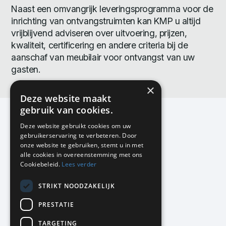
Naast een omvangrijk leveringsprogramma voor de
inrichting van ontvangstruimten kan KMP u altijd
vrijblijvend adviseren over uitvoering, prijzen,
kwaliteit, certificering en andere criteria bij de
aanschaf van meubilair voor ontvangst van uw
gasten.
×
Deze website maakt
gebruik van cookies.
Deze website gebruikt cookies om uw
gebruikerservaring te verbeteren. Door
KMP Kantoormeubilair
onze website te gebruiken, stemt u in met
Airport Business Park
alle cookies in overeenstemming met ons
Frankfurtstraat 29-31
Cookiebeleid.
Lees verder
1175 RH Lijnden
STRIKT NOODZAKELIJK
020-617 01 26
info@kmpkantoormeubilair.nl
PRESTATIE
Facebook
TARGETING