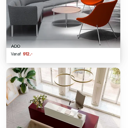
ADD
,-
912
Vanaf