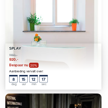
SPLAY
1150,-
,-
920
Bespaar nu
20%
Aanbieding vervalt over:
8
15
12
16
dag
uur
min
sec