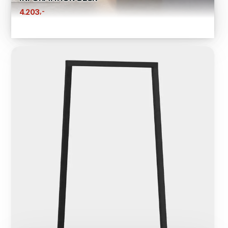
,-
4.203