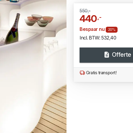
550,-
440
,-
Bespaar nu
20%
Incl. BTW: 532,40
Offerte
Gratis transport!