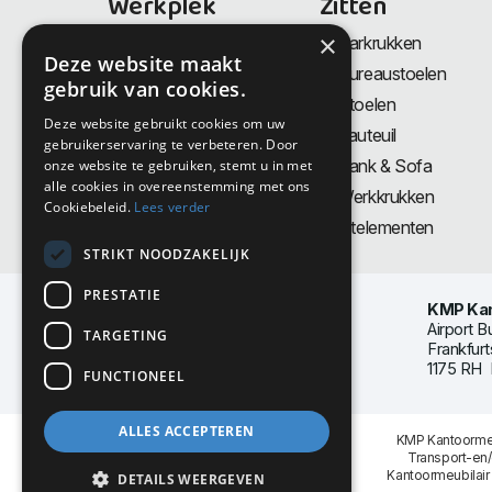
Werkplek
Zitten
×
Bureaus
Barkrukken
Deze website maakt
Thuiswerkplek
Bureaustoelen
gebruik van cookies.
Zit-Sta bureaus
Stoelen
Deze website gebruikt cookies om uw
Directiemeubilair
Fauteuil
gebruikerservaring te verbeteren. Door
Akoestiek & Privacy
Bank & Sofa
onze website te gebruiken, stemt u in met
alle cookies in overeenstemming met ons
Tafels
Werkkrukken
Cookiebeleid.
Lees verder
Vergadertafels
Zitelementen
STRIKT NOODZAKELIJK
PRESTATIE
KMP Kan
Airport B
TARGETING
Frankfurt
1175 RH 
FUNCTIONEEL
ALLES ACCEPTEREN
KMP Kantoormeu
Transport-en
Kantoormeubilair
DETAILS WEERGEVEN