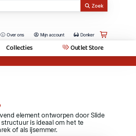
Zoek
Over ons
Mijn account
Donker
Collecties
Outlet Store
o
gevend element ontworpen door Slide
structuur is ideaal om het te
rek of als ijsemmer.