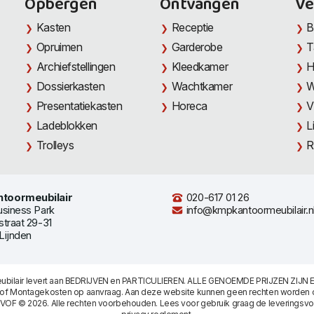
Opbergen
Ontvangen
Ve
Kasten
Receptie
B
Opruimen
Garderobe
T
Archiefstellingen
Kleedkamer
H
Dossierkasten
Wachtkamer
W
Presentatiekasten
Horeca
V
Ladeblokken
L
Trolleys
R
toormeubilair
020-617 01 26
usiness Park
info@kmpkantoormeubilair.n
straat 29-31
Lijnden
bilair levert aan BEDRIJVEN en PARTICULIEREN. ALLE GENOEMDE PRIJZEN ZIJN E
/of Montagekosten op aanvraag. Aan deze website kunnen geen rechten worden 
 VOF © 2026. Alle rechten voorbehouden. Lees voor gebruik graag de
leveringsv