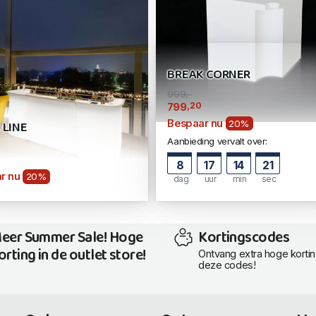
BREAK CORNER
999,-
,20
799
Bespaar nu
 LINE
20%
Aanbieding vervalt over:
8
17
14
20
r nu
20%
dag
uur
min
sec
eer Summer Sale! Hoge
Kortingscodes
orting in de outlet store!
Ontvang extra hoge korti
deze codes!