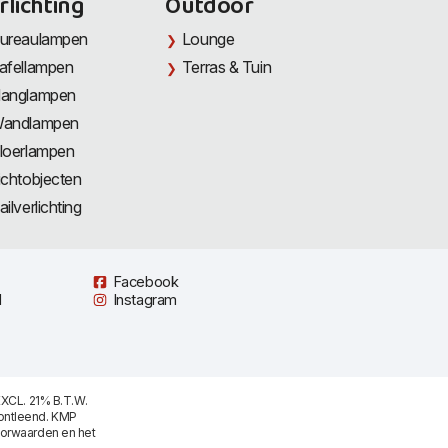
rlichting
Outdoor
ureaulampen
Lounge
afellampen
Terras & Tuin
anglampen
andlampen
loerlampen
ichtobjecten
ailverlichting
Facebook
l
Instagram
XCL. 21% B.T.W.
ontleend. KMP
oorwaarden
en het