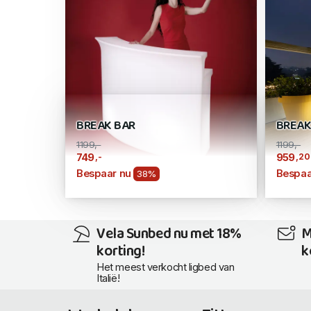
BREAK BAR
BREAK
1199,-
1199,-
,-
,20
749
959
Bespaar nu
Bespaa
38%
Vela Sunbed nu met 18%
M
korting!
k
Het meest verkocht ligbed van
Italië!