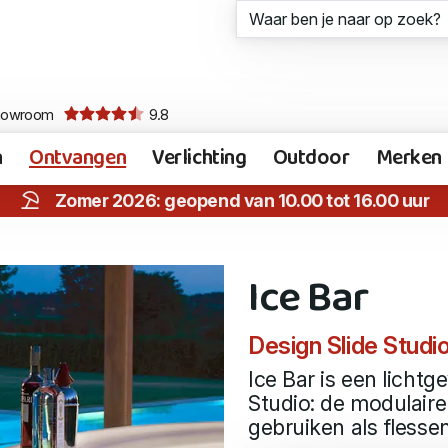
howroom
9.8
n
Ontvangen
Verlichting
Outdoor
Merken
Zomer 2026: geopend van 10.00 tot 16.00 uur
Ice Bar
Design Slide Studi
Ice Bar is een licht
Studio: de modulaire 
gebruiken als flessen