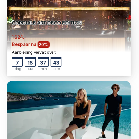
CORDIALE ART DECO EDITION
2030,-
,-
1.624
Bespaar nu
20%
Aanbieding vervalt over:
7
18
37
42
dag
uur
min
sec