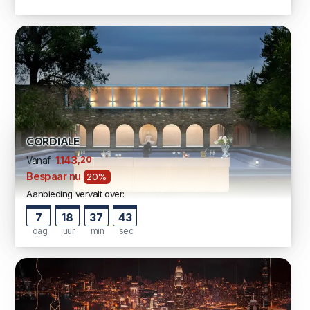
CORDIALE
,20
1.143
Vanaf
Bespaar nu
20%
Aanbieding vervalt over:
7
18
37
42
dag
uur
min
sec