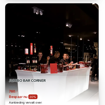
JUMBO BAR CORNER
950,-
,-
760
Bespaar nu
20%
Aanbieding vervalt over: