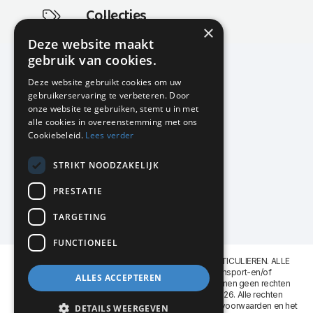
Collecties
×
Actuele en populaire collecties
Deze website maakt
gebruik van cookies.
Deze website gebruikt cookies om uw
gebruikerservaring te verbeteren. Door
KMP Kantoormeubilair
onze website te gebruiken, stemt u in met
Airport Business Park
alle cookies in overeenstemming met ons
Frankfurtstraat 29-31
Cookiebeleid.
Lees verder
1175 RH Lijnden
STRIKT NOODZAKELIJK
020-617 01 26
info@kmpkantoormeubilair.nl
PRESTATIE
Facebook
TARGETING
Instagram
FUNCTIONEEL
KMP Kantoormeubilair levert aan BEDRIJVEN en PARTICULIEREN. ALLE
GENOEMDE PRIJZEN ZIJN EXCL. 21% B.T.W. Transport-en/of
ALLES ACCEPTEREN
Montagekosten op aanvraag. Aan deze website kunnen geen rechten
worden ontleend. KMP Kantoormeubilair VOF © 2026. Alle rechten
voorbehouden. Lees voor gebruik graag de
leveringsvoorwaarden
en het
DETAILS WEERGEVEN