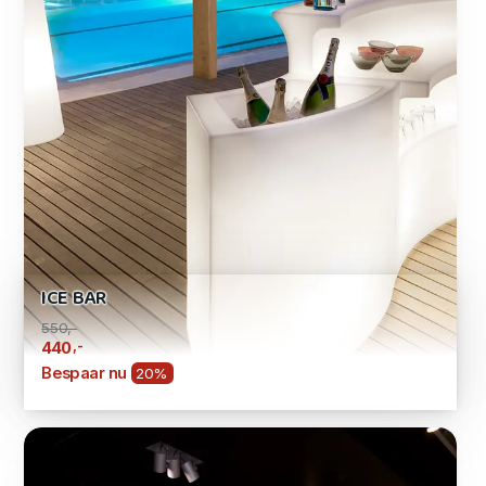
ICE BAR
550,-
,-
440
Bespaar nu
20%