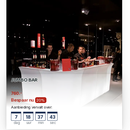
JUMBO BAR
950,-
,-
760
Bespaar nu
20%
Aanbieding vervalt over:
7
18
37
42
dag
uur
min
sec