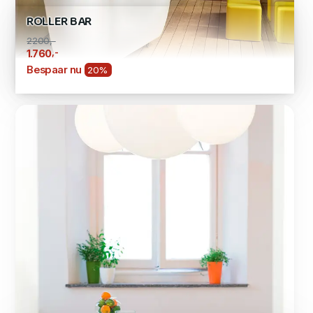
ROLLER BAR
2200,-
,-
1.760
Bespaar nu
20%