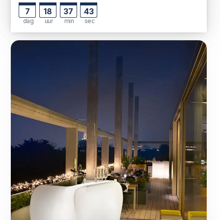
7
18
37
42
dag
uur
min
sec