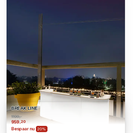
BREAK LINE
1199,-
,20
959
Bespaar nu
20%