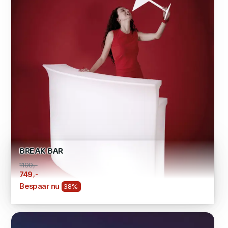
BREAK BAR
1199,-
,-
749
Bespaar nu
38%