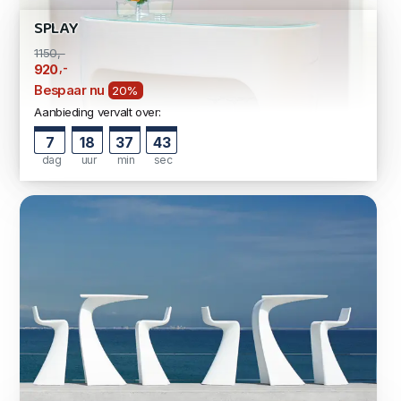
SPLAY
1150,-
,-
920
Bespaar nu
20%
Aanbieding vervalt over:
7
18
37
42
dag
uur
min
sec