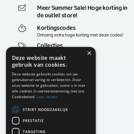
Meer Summer Sale! Hoge korting in
de outlet store!
Kortingscodes
Ontvang extra hoge korting met deze codes!
Collecties
×
Actuele en populaire collecties
Deze website maakt
gebruik van cookies.
Deze website gebruikt cookies om uw
gebruikerservaring te verbeteren. Door
KMP Kantoormeubilair
onze website te gebruiken, stemt u in met
Airport Business Park
alle cookies in overeenstemming met ons
Frankfurtstraat 29-31
Cookiebeleid.
Lees verder
1175 RH Lijnden
STRIKT NOODZAKELIJK
020-617 01 26
info@kmpkantoormeubilair.nl
PRESTATIE
Facebook
TARGETING