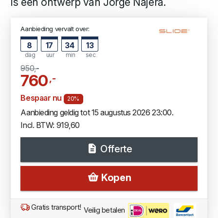
is een ontwerp van Jorge Najera.
Aanbieding vervalt over:
8
17
34
12
dag
uur
min
sec
950,-
760
,-
Bespaar nu
20%
Aanbieding geldig tot 15 augustus 2026 23:00.
Incl. BTW: 919,60
Offerte
Kopen
Gratis transport!
Veilig betalen