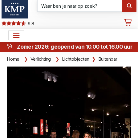
9.8
Zomer 2026: geopend van 10.00 tot 16.00 uur
Home
Verlichting
Lichtobjecten
Buitenbar