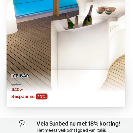
ICE BAR
550,-
,-
440
Bespaar nu
20%
Vela Sunbed nu met 18% korting!
Het meest verkocht ligbed van Italië!