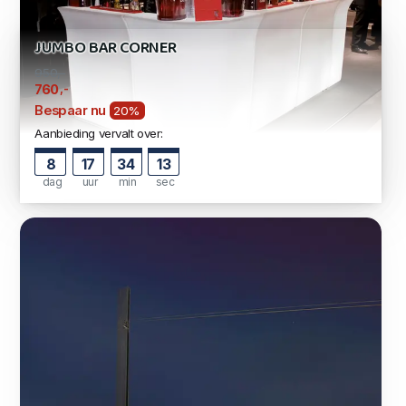
JUMBO BAR CORNER
950,-
,-
760
Bespaar nu
20%
Aanbieding vervalt over:
8
17
34
12
dag
uur
min
sec