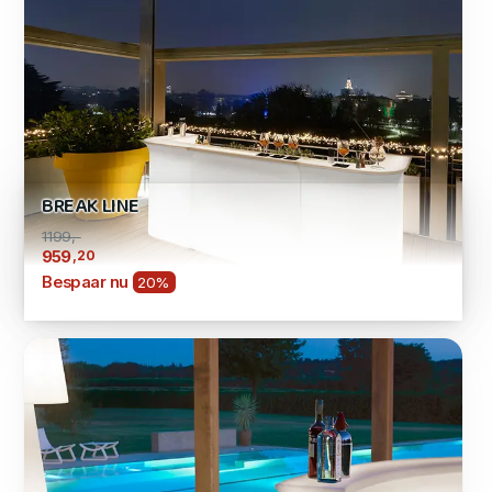
BREAK LINE
1199,-
,20
959
Bespaar nu
20%