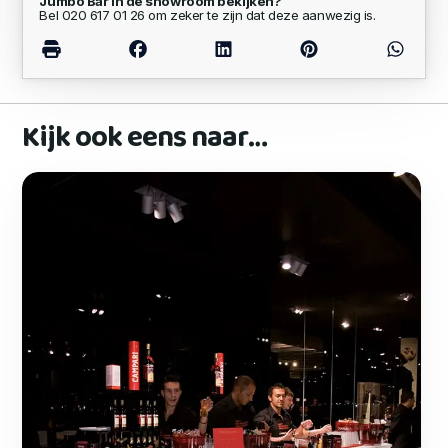
Jumbo Bar in de showroom bekijken?
Bel 020 617 01 26 om zeker te zijn dat deze aanwezig is.
Kijk ook eens naar…