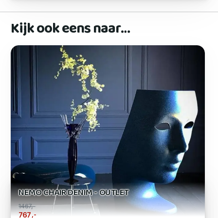
Kijk ook eens naar…
NEMO CHAIR DENIM - OUTLET
1467,-
,-
767