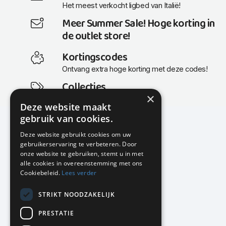
Het meest verkocht ligbed van Italië!
Meer Summer Sale! Hoge korting in
de outlet store!
Kortingscodes
Ontvang extra hoge korting met deze codes!
Collecties
×
Actuele en populaire collecties
Deze website maakt
gebruik van cookies.
Deze website gebruikt cookies om uw
gebruikerservaring te verbeteren. Door
KMP Kantoormeubilair
onze website te gebruiken, stemt u in met
Airport Business Park
alle cookies in overeenstemming met ons
Frankfurtstraat 29-31
Cookiebeleid.
Lees verder
1175 RH Lijnden
STRIKT NOODZAKELIJK
020-617 01 26
info@kmpkantoormeubilair.nl
PRESTATIE