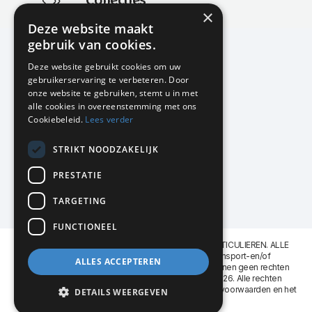
Collecties
×
Actuele en populaire collecties
Deze website maakt
gebruik van cookies.
Deze website gebruikt cookies om uw
gebruikerservaring te verbeteren. Door
KMP Kantoormeubilair
onze website te gebruiken, stemt u in met
Airport Business Park
alle cookies in overeenstemming met ons
Frankfurtstraat 29-31
Cookiebeleid.
Lees verder
1175 RH Lijnden
STRIKT NOODZAKELIJK
020-617 01 26
info@kmpkantoormeubilair.nl
PRESTATIE
Facebook
TARGETING
Instagram
FUNCTIONEEL
KMP Kantoormeubilair levert aan BEDRIJVEN en PARTICULIEREN. ALLE
GENOEMDE PRIJZEN ZIJN EXCL. 21% B.T.W. Transport-en/of
ALLES ACCEPTEREN
Montagekosten op aanvraag. Aan deze website kunnen geen rechten
worden ontleend. KMP Kantoormeubilair VOF © 2026. Alle rechten
voorbehouden. Lees voor gebruik graag de
leveringsvoorwaarden
en het
DETAILS WEERGEVEN
privacy reglement
.