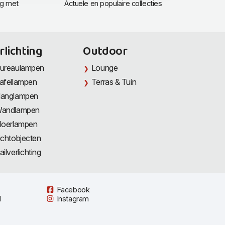
ng met
Actuele en populaire collecties
rlichting
Outdoor
ureaulampen
Lounge
afellampen
Terras & Tuin
anglampen
andlampen
loerlampen
ichtobjecten
ailverlichting
Facebook
l
Instagram