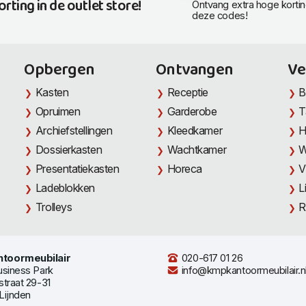
orting in de outlet store!
Ontvang extra hoge korti
deze codes!
Opbergen
Ontvangen
Ve
Kasten
Receptie
B
Opruimen
Garderobe
T
Archiefstellingen
Kleedkamer
H
Dossierkasten
Wachtkamer
W
Presentatiekasten
Horeca
V
Ladeblokken
L
Trolleys
R
toormeubilair
020-617 01 26
usiness Park
info@kmpkantoormeubilair.n
straat 29-31
Lijnden