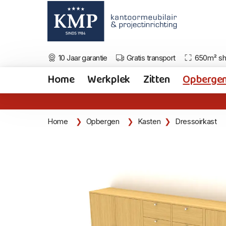
10 Jaar garantie
Gratis transport
650m² s
Home
Werkplek
Zitten
Opberge
Home
Opbergen
Kasten
Dressoirkast