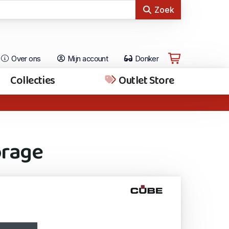
Zoek
Over ons
Mijn account
Donker
Collecties
Outlet Store
orage