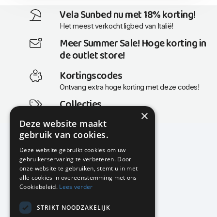
Vela Sunbed nu met 18% korting!
Het meest verkocht ligbed van Italië!
Meer Summer Sale! Hoge korting in
de outlet store!
Kortingscodes
Ontvang extra hoge korting met deze codes!
Collecties
×
Actuele en populaire collecties
Deze website maakt
gebruik van cookies.
Deze website gebruikt cookies om uw
gebruikerservaring te verbeteren. Door
KMP Kantoormeubilair
onze website te gebruiken, stemt u in met
Airport Business Park
alle cookies in overeenstemming met ons
Frankfurtstraat 29-31
Cookiebeleid.
Lees verder
1175 RH Lijnden
STRIKT NOODZAKELIJK
020-617 01 26