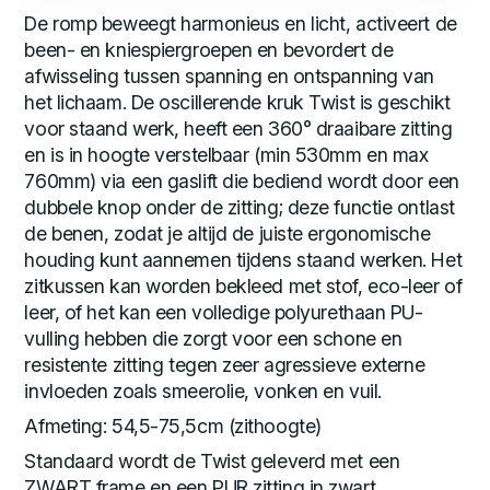
De romp beweegt harmonieus en licht, activeert de
been- en kniespiergroepen en bevordert de
afwisseling tussen spanning en ontspanning van
het lichaam. De oscillerende kruk Twist is geschikt
voor staand werk, heeft een 360° draaibare zitting
en is in hoogte verstelbaar (min 530mm en max
760mm) via een gaslift die bediend wordt door een
dubbele knop onder de zitting; deze functie ontlast
de benen, zodat je altijd de juiste ergonomische
houding kunt aannemen tijdens staand werken. Het
zitkussen kan worden bekleed met stof, eco-leer of
leer, of het kan een volledige polyurethaan PU-
vulling hebben die zorgt voor een schone en
resistente zitting tegen zeer agressieve externe
invloeden zoals smeerolie, vonken en vuil.
Afmeting: 54,5-75,5cm (zithoogte)
Standaard wordt de Twist geleverd met een
ZWART frame en een PUR zitting in zwart.