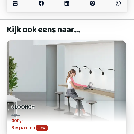
Kijk ook eens naar…
CLOONCH
461,-
,-
309
Bespaar nu
33%