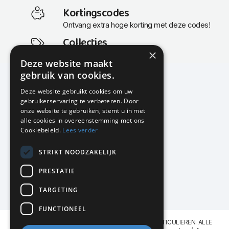
Kortingscodes
Ontvang extra hoge korting met deze codes!
Collecties
×
Actuele en populaire collecties
Deze website maakt
gebruik van cookies.
Deze website gebruikt cookies om uw
gebruikerservaring te verbeteren. Door
KMP Kantoormeubilair
onze website te gebruiken, stemt u in met
Airport Business Park
alle cookies in overeenstemming met ons
Frankfurtstraat 29-31
Cookiebeleid.
Lees verder
1175 RH Lijnden
STRIKT NOODZAKELIJK
020-617 01 26
info@kmpkantoormeubilair.nl
PRESTATIE
Facebook
TARGETING
Instagram
FUNCTIONEEL
KMP Kantoormeubilair levert aan BEDRIJVEN en PARTICULIEREN. ALLE