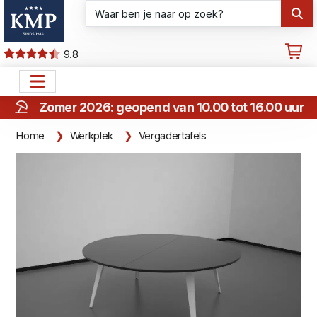
9.8
Zomer 2026: geopend van 10.00 tot 16.00 uur
Home
Werkplek
Vergadertafels