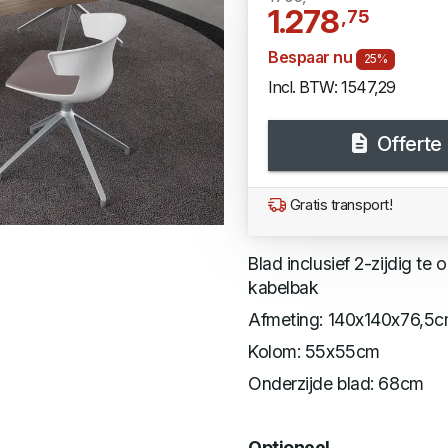
1.278
,75
Bespaar nu
25%
Incl. BTW: 1547,29
Offerte
Gratis transport!
Blad inclusief 2-zijdig 
kabelbak
Afmeting: 140x140x76,5c
Kolom: 55x55cm
Onderzijde blad: 68cm
Optioneel