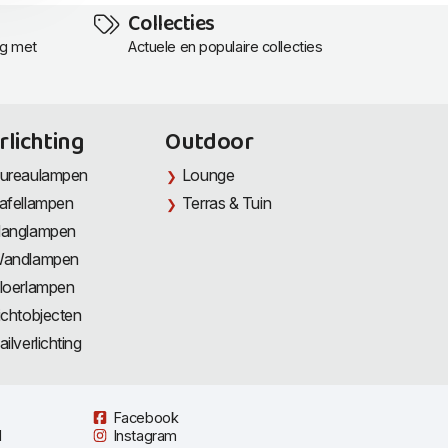
Collecties
ng met
Actuele en populaire collecties
rlichting
Outdoor
ureaulampen
Lounge
afellampen
Terras & Tuin
anglampen
andlampen
loerlampen
ichtobjecten
ailverlichting
Facebook
l
Instagram