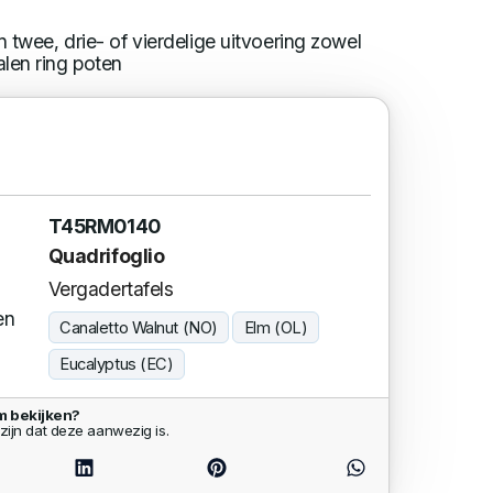
n twee, drie- of vierdelige uitvoering zowel
len ring poten
T45RM0140
Quadrifoglio
Vergadertafels
en
Canaletto Walnut (NO)
Elm (OL)
Eucalyptus (EC)
m bekijken?
zijn dat deze aanwezig is.