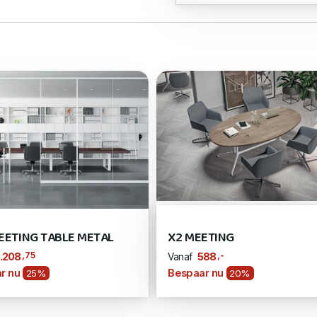
EETING TABLE METAL
X2 MEETING
,75
,-
.208
588
Vanaf
r nu
Bespaar nu
25%
20%