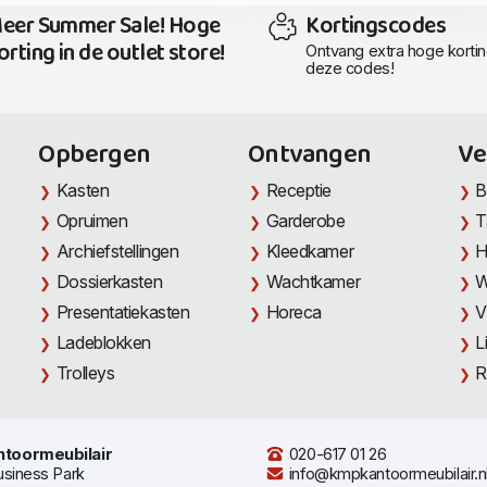
eer Summer Sale! Hoge
Kortingscodes
orting in de outlet store!
Ontvang extra hoge korti
deze codes!
Opbergen
Ontvangen
Ve
Kasten
Receptie
B
Opruimen
Garderobe
T
Archiefstellingen
Kleedkamer
H
Dossierkasten
Wachtkamer
W
Presentatiekasten
Horeca
V
Ladeblokken
L
Trolleys
R
toormeubilair
020-617 01 26
usiness Park
info@kmpkantoormeubilair.n