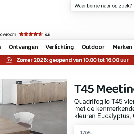
howroom
9.8
n
Ontvangen
Verlichting
Outdoor
Merken
Zomer 2026: geopend van 10.00 tot 16.00 uur
T45 Meetin
Quadrifoglio T45 vi
met de kenmerkende 
kleuren Eucalyptus, 
1705,-