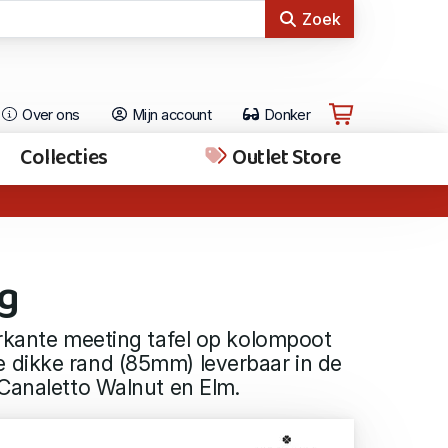
Zoek
Over ons
Mijn account
Donker
Collecties
Outlet Store
g
erkante meeting tafel op kolompoot
dikke rand (85mm) leverbaar in de
Canaletto Walnut en Elm.