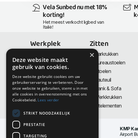
Vela Sunbed nu met 18%
M
korting!
k
Het meest verkocht ligbed van
Italië!
Werkplek
Zitten
×
Bureaus
Barkrukken
Deze website maakt
Thuiswerkplek
Bureaustoelen
gebruik van cookies.
Zit-Sta bureaus
Stoelen
Deze website gebruikt cookies om uw
Directiemeubilair
Fauteuil
gebruikerservaring te verbeteren. Door
Akoestiek & Privacy
Bank & Sofa
onze website te gebruiken, stemt u in met
alle cookies in overeenstemming met ons
Tafels
Werkkrukken
Cookiebeleid.
Lees verder
Vergadertafels
Zitelementen
STRIKT NOODZAKELIJK
PRESTATIE
KMP Kan
Airport B
TARGETING