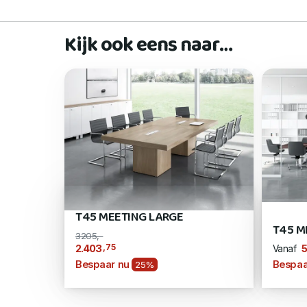
Kijk ook eens naar…
T45 MEETING LARGE
T45 M
3205,-
,75
2.403
5
Vanaf
Bespaar nu
Bespaa
25%