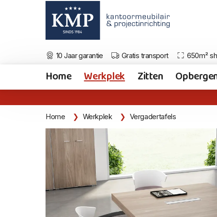
10 Jaar garantie
Gratis transport
650m² s
Home
Werkplek
Zitten
Opberge
Home
Werkplek
Vergadertafels