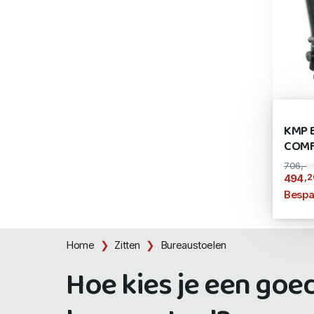
KMP 
COMF
706,-
,2
494
Bespa
Home
Zitten
Bureaustoelen
Hoe kies je een goe