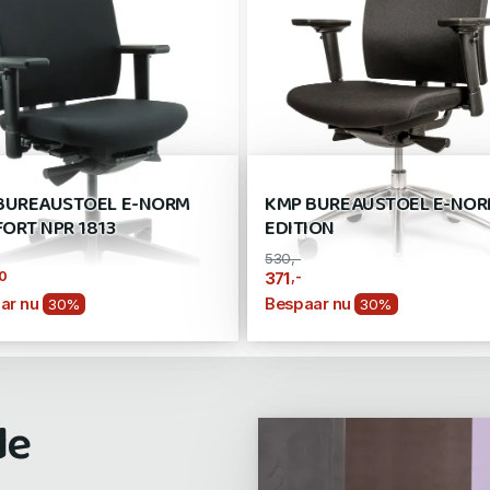
BUREAUSTOEL E-NORM
KMP BUREAUSTOEL E-NO
ORT NPR 1813
EDITION
530,-
0
,-
371
ar nu
Bespaar nu
30%
30%
de