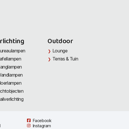
rlichting
Outdoor
ureaulampen
Lounge
afellampen
Terras & Tuin
anglampen
andlampen
loerlampen
ichtobjecten
ailverlichting
Facebook
l
Instagram