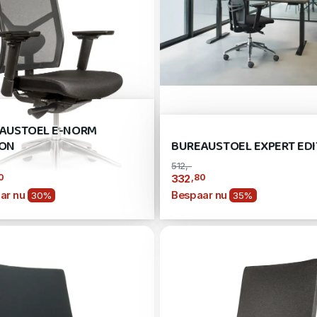
AUSTOEL E-NORM
ION
BUREAUSTOEL EXPERT EDI
512,-
0
,80
332
ar nu
Bespaar nu
30%
35%