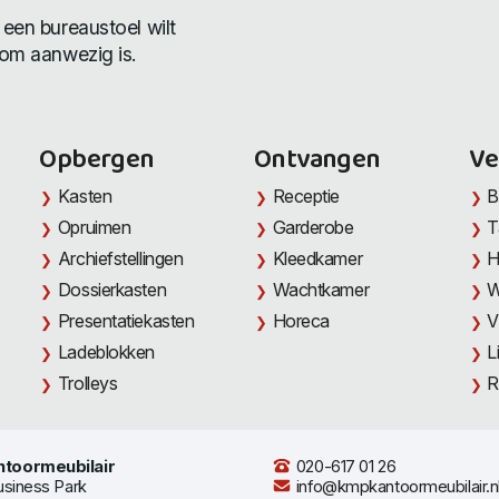
 een bureaustoel wilt
oom aanwezig is.
Opbergen
Ontvangen
Ve
Kasten
Receptie
B
Opruimen
Garderobe
T
Archiefstellingen
Kleedkamer
H
Dossierkasten
Wachtkamer
W
Presentatiekasten
Horeca
V
Ladeblokken
L
Trolleys
R
toormeubilair
020-617 01 26
usiness Park
info@kmpkantoormeubilair.n