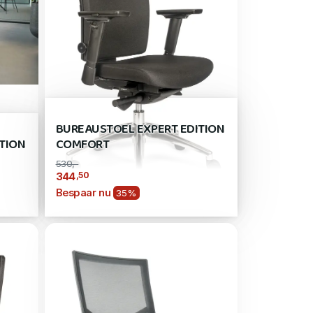
BUREAUSTOEL EXPERT EDITION
TION
COMFORT
530,-
,50
344
Bespaar nu
35%