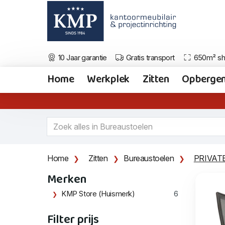
10 Jaar garantie
Gratis transport
650m² s
Home
Werkplek
Zitten
Opberge
Home
Zitten
Bureaustoelen
PRIVAT
Merken
KMP Store (Huismerk)
6
Filter prijs