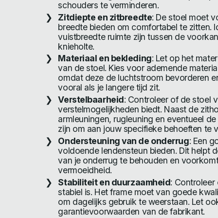
schouders te verminderen.
Zitdiepte en zitbreedte
: De stoel moet 
breedte bieden om comfortabel te zitten. I
vuistbreedte ruimte zijn tussen de voorkan
knieholte.
Materiaal en bekleding
: Let op het mate
van de stoel. Kies voor ademende material
omdat deze de luchtstroom bevorderen en 
vooral als je langere tijd zit.
Verstelbaarheid
: Controleer of de stoel
verstelmogelijkheden biedt. Naast de zit
armleuningen, rugleuning en eventueel de
zijn om aan jouw specifieke behoeften te 
Ondersteuning van de onderrug
: Een g
voldoende lendensteun bieden. Dit helpt d
van je onderrug te behouden en voorkomt 
vermoeidheid.
Stabiliteit en duurzaamheid
: Controleer 
stabiel is. Het frame moet van goede kwalite
om dagelijks gebruik te weerstaan. Let oo
garantievoorwaarden van de fabrikant.