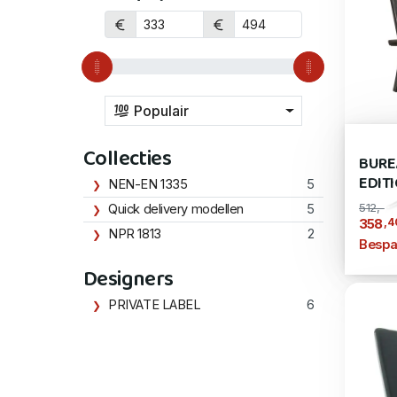
Populair
Collecties
BURE
EDIT
NEN-EN 1335
5
512,-
Quick delivery modellen
5
,4
358
NPR 1813
2
Bespa
Designers
PRIVATE LABEL
6