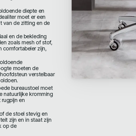
voldoende diepte en
dealiter moet er een
t van de zitting en de
riaal en de bekleding
en zoals mesh of stof,
comfortabeler zijn,
 voldoende
hoogte moeten de
 hoofdsteun verstelbaar
voldoen.
oede bureaustoel moet
e natuurlijke kromming
rugpijn en
of de stoel stevig en
it zijn en in staat zijn
k op de