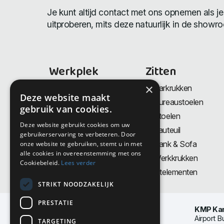
Je kunt altijd contact met ons opnemen als je
uitproberen, mits deze natuurlijk in de showr
Werkplek
Zitten
×
Bureaus
Barkrukken
Deze website maakt
Thuiswerkplek
Bureaustoelen
gebruik van cookies.
Zit-Sta bureaus
Stoelen
Deze website gebruikt cookies om uw
Directiemeubilair
Fauteuil
gebruikerservaring te verbeteren. Door
Akoestiek & Privacy
Bank & Sofa
onze website te gebruiken, stemt u in met
alle cookies in overeenstemming met ons
Tafels
Werkkrukken
Cookiebeleid.
Lees verder
Vergadertafels
Zitelementen
STRIKT NOODZAKELIJK
PRESTATIE
KMP Kan
Airport B
TARGETING