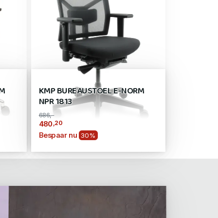
RM
KMP BUREAUSTOEL E-NORM
NPR 1813
686,-
,20
480
Bespaar nu
30%