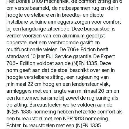
Het Donati D109 mechaniek, de comfort zitting en 6
cm verstelbaarheid, de netbespannen rug en de in
hoogte verstelbare en in breedte- en diepte
instelbare schuine armleggers zorgen voor comfort
bij een langdurige zitperiode. Deze bureaustoel is
verder voorzien van een aluminium gepolijst
onderstel met een verchroomde gaslift en
multifunctionele wielen. De 706+ Edition heeft
standaard 10 jaar Full Service garantie. De Expert
706+ Edition voldoet aan de (N)EN 1335. Deze
norm geeft aan dat de stoel beschikt over een in
hoogte verstelbare zitting, een rugleuning van
minimaal 22 cm hoog en een lendensteunvlak,
armleggers met een lengte van minimaal 20 cm en
een kantelmechanisme bij zowel de rugleuning als
de zitting. Bureaustoelen welke voldoen aan de
(N)EN 1335 normering hebben hetzelfde comfort als
een bureaustoel met een NPR 1813 normering.
Echter, bureaustoelen met een (N)EN 1335