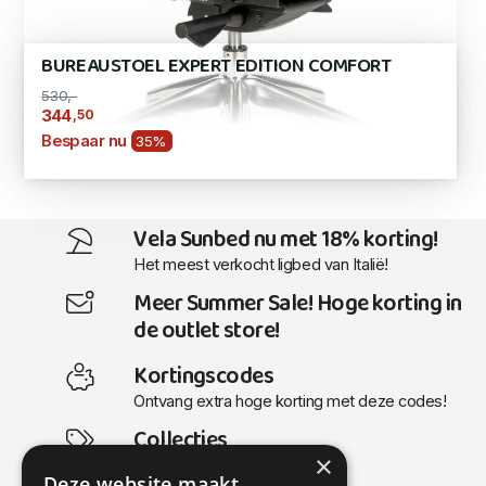
BUREAUSTOEL EXPERT EDITION COMFORT
530,-
,50
344
Bespaar nu
35%
Vela Sunbed nu met 18% korting!
Het meest verkocht ligbed van Italië!
Meer Summer Sale! Hoge korting in
de outlet store!
Kortingscodes
Ontvang extra hoge korting met deze codes!
Collecties
×
Actuele en populaire collecties
Deze website maakt