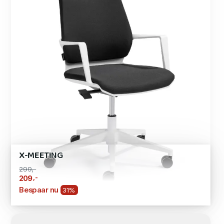
X-MEETING
299,-
,-
209
Bespaar nu
31%