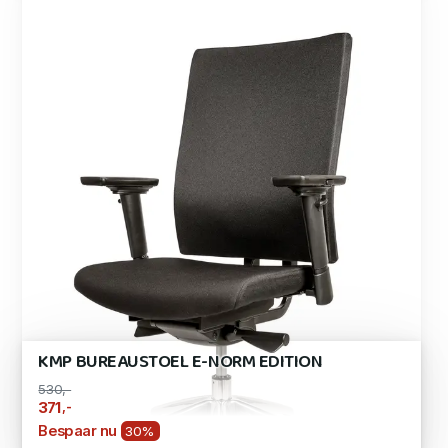
KMP BUREAUSTOEL E-NORM EDITION
530,-
,-
371
Bespaar nu
30%