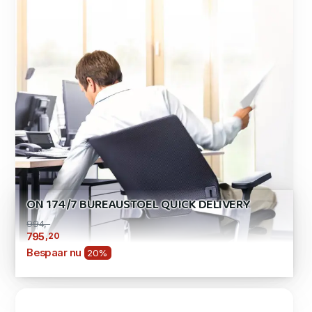
ON 174/7 BUREAUSTOEL QUICK DELIVERY
994,-
,20
795
Bespaar nu
20%