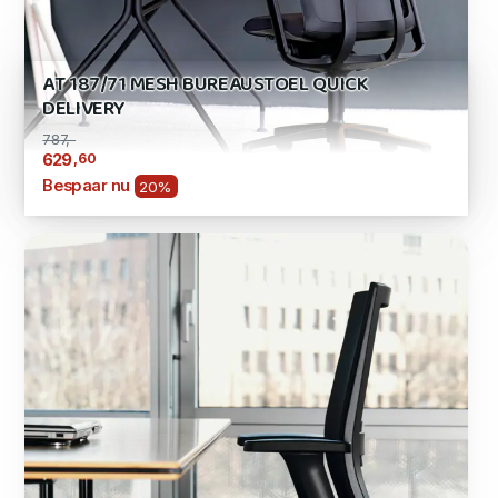
AT 187/71 MESH BUREAUSTOEL QUICK
DELIVERY
787,-
,60
629
Bespaar nu
20%