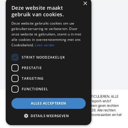
×
Actuele en populaire collecties
Deze website maakt
gebruik van cookies.
Deze website gebruikt cookies om uw
gebruikerservaring te verbeteren. Door
KMP Kantoormeubilair
onze website te gebruiken, stemt u in met
Airport Business Park
alle cookies in overeenstemming met ons
Frankfurtstraat 29-31
Cookiebeleid.
Lees verder
1175 RH Lijnden
STRIKT NOODZAKELIJK
020-617 01 26
info@kmpkantoormeubilair.nl
PRESTATIE
Facebook
TARGETING
Instagram
FUNCTIONEEL
KMP Kantoormeubilair levert aan BEDRIJVEN en PARTICULIEREN. ALLE
GENOEMDE PRIJZEN ZIJN EXCL. 21% B.T.W. Transport-en/of
ALLES ACCEPTEREN
Montagekosten op aanvraag. Aan deze website kunnen geen rechten
worden ontleend. KMP Kantoormeubilair VOF © 2026. Alle rechten
voorbehouden. Lees voor gebruik graag de
leveringsvoorwaarden
en het
DETAILS WEERGEVEN
privacy reglement
.