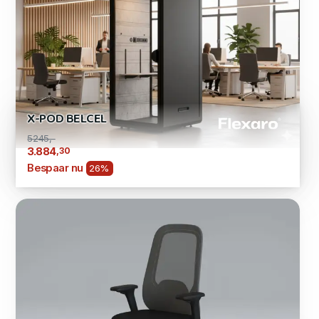
X-POD BELCEL
5245,-
,30
3.884
Bespaar nu
26%