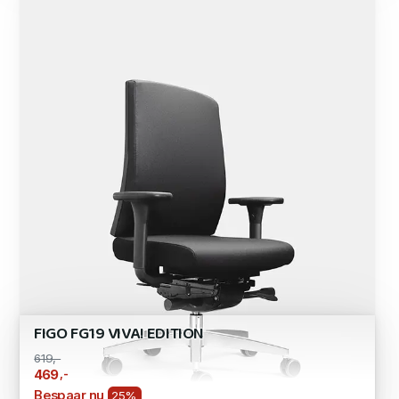
FIGO FG19 VIVA! EDITION
619,-
,-
469
Bespaar nu
25%