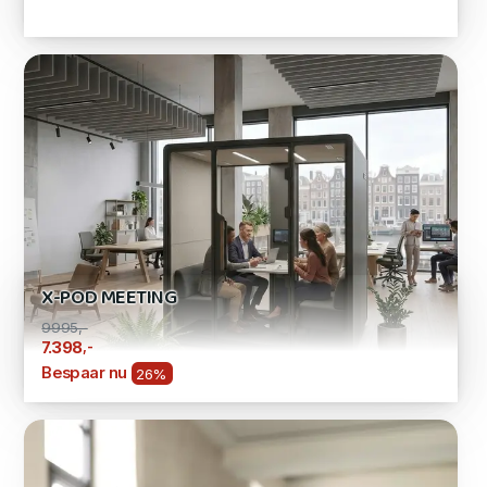
X-POD MEETING
9995,-
,-
7.398
Bespaar nu
26%