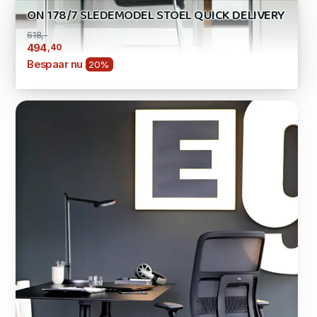
ON 178/7 SLEDEMODEL STOEL QUICK DELIVERY
618,-
,40
494
Bespaar nu
20%