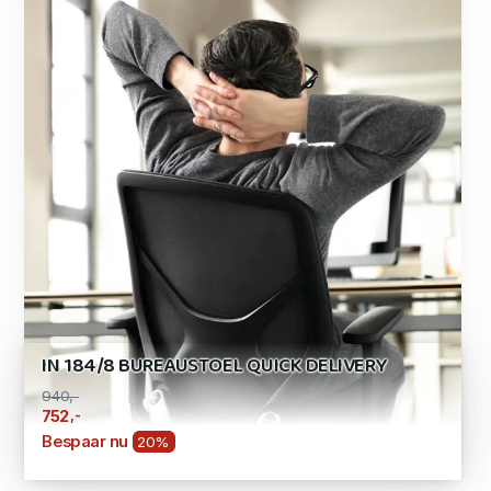
IN 184/8 BUREAUSTOEL QUICK DELIVERY
940,-
,-
752
Bespaar nu
20%