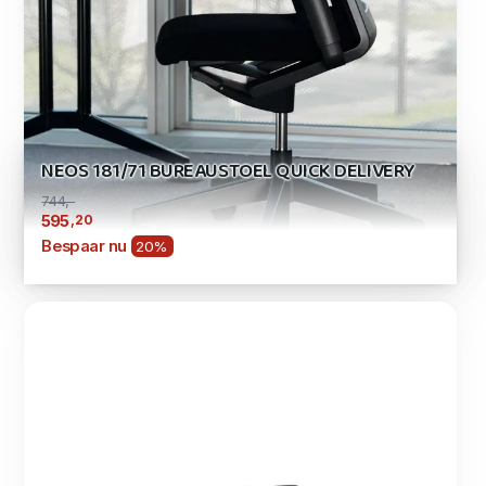
NEOS 181/71 BUREAUSTOEL QUICK DELIVERY
744,-
,20
595
Bespaar nu
20%