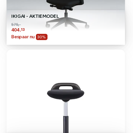
IKIGAI - AKTIEMODEL
575,-
,13
404
Bespaar nu
30%