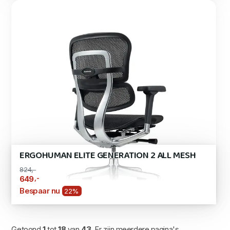
ERGOHUMAN ELITE GENERATION 2 ALL MESH
824,-
,-
649
Bespaar nu
22%
Getoond
1
tot
18
van
43
. Er zijn meerdere pagina's.