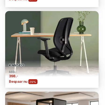
KANSEO
559,-
,-
398
Bespaar nu
29%