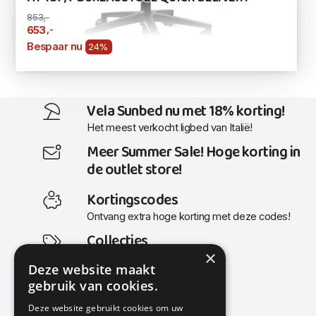
853,-
,-
653
Bespaar nu
24%
Vela Sunbed nu met 18% korting!
Het meest verkocht ligbed van Italië!
Meer Summer Sale! Hoge korting in
de outlet store!
Kortingscodes
Ontvang extra hoge korting met deze codes!
Collecties
×
Actuele en populaire collecties
Deze website maakt
gebruik van cookies.
Deze website gebruikt cookies om uw