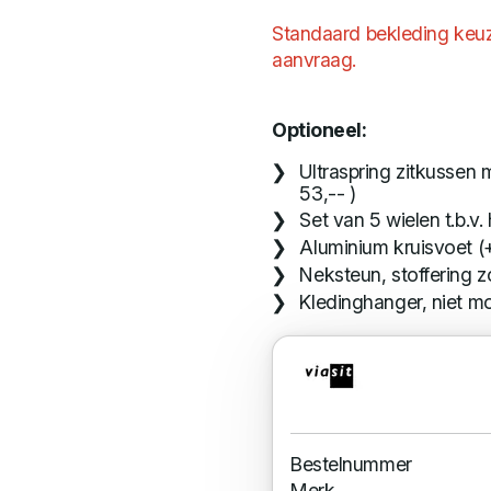
Standaard bekleding keuze
aanvraag.
Optioneel:
Ultraspring zitkussen
53,-- )
Set van 5 wielen t.b.v.
Aluminium kruisvoet (
Neksteun, stoffering zo
Kledinghanger, niet mo
Bestelnummer
Merk