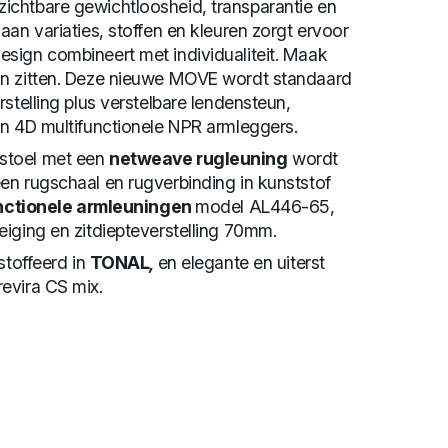
chtbare gewichtloosheid, transparantie en
aan variaties, stoffen en kleuren zorgt ervoor
sign combineert met individualiteit. Maak
in zitten. Deze nieuwe MOVE wordt standaard
stelling plus verstelbare lendensteun,
an 4D multifunctionele NPR armleggers.
stoel met een
netweave rugleuning
wordt
en rugschaal en rugverbinding in kunststof
unctionele armleuningen
model AL446-65,
iging en zitdiepteverstelling 70mm.
stoffeerd in
TONAL
,
en elegante en uiterst
evira CS mix.