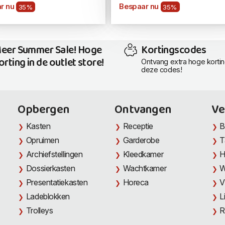
r nu
Bespaar nu
35%
35%
eer Summer Sale! Hoge
Kortingscodes
orting in de outlet store!
Ontvang extra hoge korti
deze codes!
Opbergen
Ontvangen
Ve
Kasten
Receptie
B
Opruimen
Garderobe
T
Archiefstellingen
Kleedkamer
H
Dossierkasten
Wachtkamer
W
Presentatiekasten
Horeca
V
Ladeblokken
L
Trolleys
R