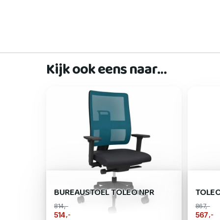
Kijk ook eens naar…
BUREAUSTOEL TOLEO NPR
TOLEO
814,-
867,-
,-
,-
514
567