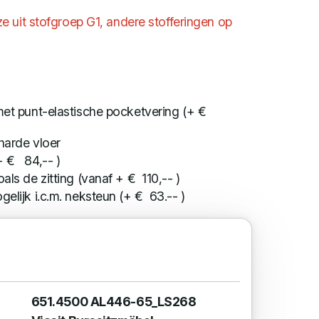
 uit stofgroep G1, andere stofferingen op
 met punt-elastische pocketvering (+ €
 harde vloer
+ € 84,-- )
als de zitting (vanaf + € 110,-- )
gelijk i.c.m. neksteun (+ € 63.-- )
651.4500 AL446-65_LS268