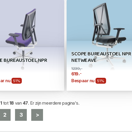
SCOPE BUREAUSTOEL NPR
E BUREAUSTOEL NPR
NETWEAVE
1239,-
,-
619
ar nu
Bespaar nu
51%
51%
d
1
tot
18
van
47
. Er zijn meerdere pagina's.
2
3
>