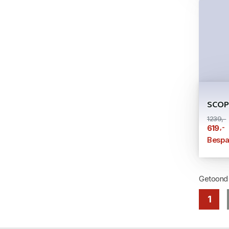
SCOP
1239,-
,-
619
Bespa
Getoon
1