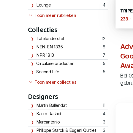
Lounge
4
TRIP
Toon meer rubrieken
,-
233
Collecties
Tafelonderstel
12
Adv
NEN-EN 1335
8
Goo
NPR 1813
7
Awa
Circulaire producten
5
Second Life
5
Bel 0
gebru
Toon meer collecties
Designers
Martin Ballendat
11
Karim Rashid
4
Marcantonio
3
Philippe Starck & Eugeni Quitllet
3