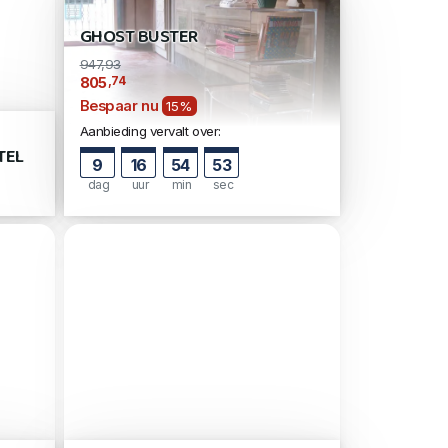
GHOST BUSTER
947,93
,74
805
Bespaar nu
15%
Aanbieding vervalt over:
TEL
9
16
54
52
dag
uur
min
sec