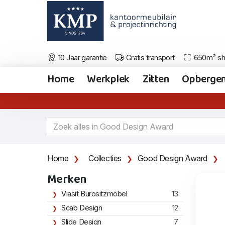
10 Jaar garantie
Gratis transport
650m² s
Home
Werkplek
Zitten
Opberge
Home
Collecties
Good Design Award
Merken
Viasit Burositzmöbel
13
Scab Design
12
Slide Design
7