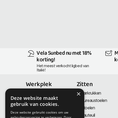
Vela Sunbed nu met 18%
M
korting!
k
Het meest verkocht ligbed van
Italië!
Werkplek
Zitten
×
Bureaus
Barkrukken
Deze website maakt
Thuiswerkplek
Bureaustoelen
gebruik van cookies.
Zit-Sta bureaus
Stoelen
Deze website gebruikt cookies om uw
Directiemeubilair
Fauteuil
gebruikerservaring te verbeteren. Door