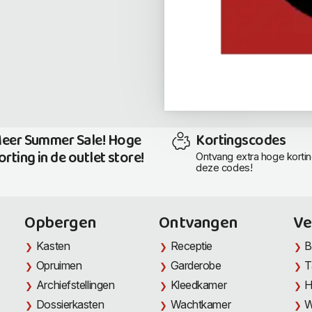
eer Summer Sale! Hoge
Kortingscodes
orting in de outlet store!
Ontvang extra hoge korti
deze codes!
Opbergen
Ontvangen
Ve
Kasten
Receptie
B
Opruimen
Garderobe
T
Archiefstellingen
Kleedkamer
H
Dossierkasten
Wachtkamer
W