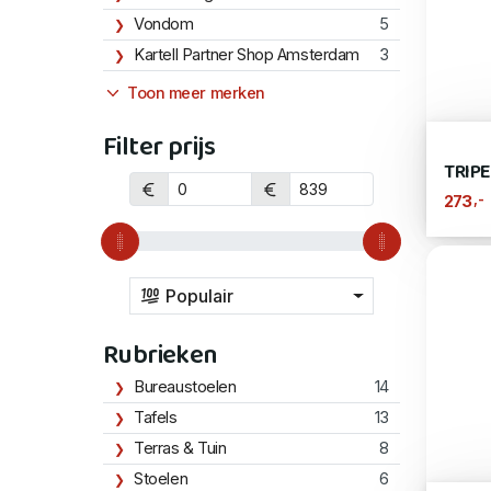
Vondom
5
Kartell Partner Shop Amsterdam
3
Toon meer merken
Filter prijs
TRIP
,-
273
Populair
Rubrieken
Bureaustoelen
14
Tafels
13
Terras & Tuin
8
Stoelen
6