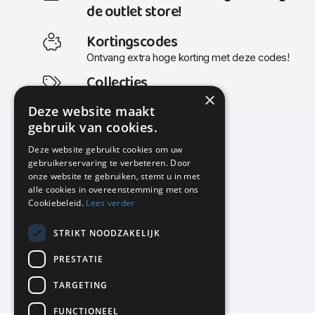
de outlet store!
Kortingscodes
Ontvang extra hoge korting met deze codes!
Collecties
×
Actuele en populaire collecties
Deze website maakt
gebruik van cookies.
Deze website gebruikt cookies om uw
gebruikerservaring te verbeteren. Door
KMP Kantoormeubilair
onze website te gebruiken, stemt u in met
Airport Business Park
alle cookies in overeenstemming met ons
Frankfurtstraat 29-31
Cookiebeleid.
Lees verder
1175 RH Lijnden
STRIKT NOODZAKELIJK
020-617 01 26
info@kmpkantoormeubilair.nl
PRESTATIE
Facebook
TARGETING
Instagram
FUNCTIONEEL