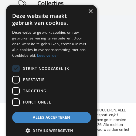
Collecties
×
Actuele en populaire collecties
Deze website maakt
gebruik van cookies.
Deze website gebruikt cookies om uw
gebruikerservaring te verbeteren. Door
KMP Kantoormeubilair
onze website te gebruiken, stemt u in met
Airport Business Park
alle cookies in overeenstemming met ons
Frankfurtstraat 29-31
Cookiebeleid.
Lees verder
1175 RH Lijnden
STRIKT NOODZAKELIJK
020-617 01 26
info@kmpkantoormeubilair.nl
PRESTATIE
Facebook
TARGETING
Instagram
FUNCTIONEEL
KMP Kantoormeubilair levert aan BEDRIJVEN en PARTICULIEREN. ALLE
GENOEMDE PRIJZEN ZIJN EXCL. 21% B.T.W. Transport-en/of
ALLES ACCEPTEREN
Montagekosten op aanvraag. Aan deze website kunnen geen rechten
worden ontleend. KMP Kantoormeubilair VOF © 2026. Alle rechten
voorbehouden. Lees voor gebruik graag de
leveringsvoorwaarden
en het
DETAILS WEERGEVEN
privacy reglement
.