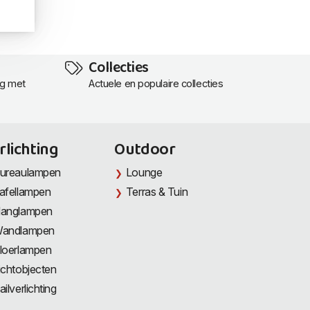
Collecties
ng met
Actuele en populaire collecties
rlichting
Outdoor
ureaulampen
Lounge
afellampen
Terras & Tuin
anglampen
andlampen
loerlampen
ichtobjecten
ailverlichting