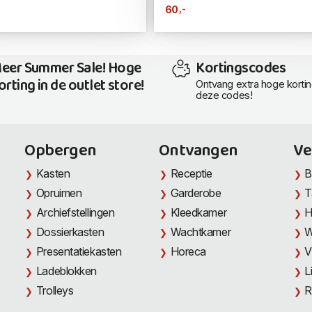
,-
60
eer Summer Sale! Hoge
Kortingscodes
orting in de outlet store!
Ontvang extra hoge korti
deze codes!
Opbergen
Ontvangen
Ve
Kasten
Receptie
B
Opruimen
Garderobe
T
Archiefstellingen
Kleedkamer
H
Dossierkasten
Wachtkamer
W
Presentatiekasten
Horeca
V
Ladeblokken
L
Trolleys
R