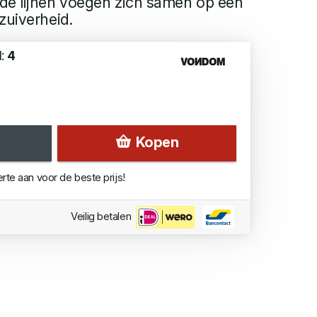
de lijnen voegen zich samen op één
zuiverheid.
d:
4
Kopen
erte aan voor de beste prijs!
Veilig betalen