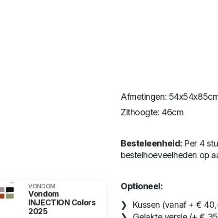
Afmetingen: 54x54x85cm
Zithoogte: 46cm
Besteleenheid:
Per 4 stu
bestelhoeveelheden op a
Optioneel:
VONDOM
Vondom
INJECTION Colors
Kussen (vanaf + € 40,
2025
Gelakte versie (+ € 35