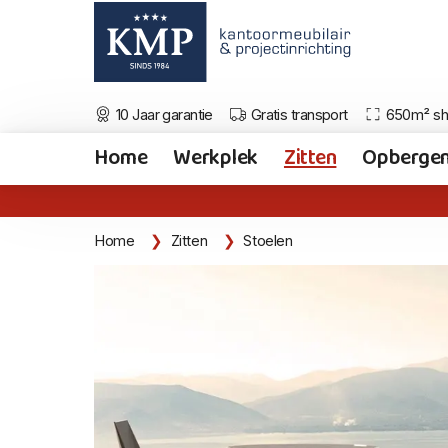
10 Jaar garantie
Gratis transport
650m² s
Home
Werkplek
Zitten
Opberge
Home
Zitten
Stoelen