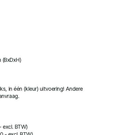
 (BxDxH)
ks, in één (kleur) uitvoering! Andere
anvraag.
- excl. BTW)
0,- excl. BTW)