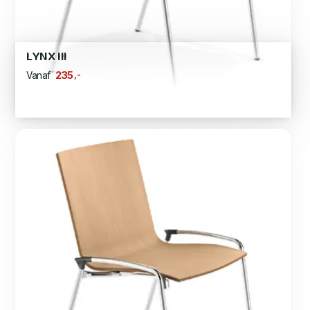
LYNX III
,-
235
Vanaf