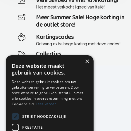
Vela Sunbed nu met 18% korting!
Het meest verkocht ligbed van Italië!
Meer Summer Sale! Hoge korting in
de outlet store!
Kortingscodes
Ontvang extra hoge korting met deze codes!
Collecties
×
Actuele en populaire collecties
Deze website maakt
gebruik van cookies.
Deze website gebruikt cookies om uw
gebruikerservaring te verbeteren. Door
KMP Kantoormeubilair
onze website te gebruiken, stemt u in met
Airport Business Park
alle cookies in overeenstemming met ons
Frankfurtstraat 29-31
Cookiebeleid.
Lees verder
1175 RH Lijnden
STRIKT NOODZAKELIJK
020-617 01 26
info@kmpkantoormeubilair.nl
PRESTATIE