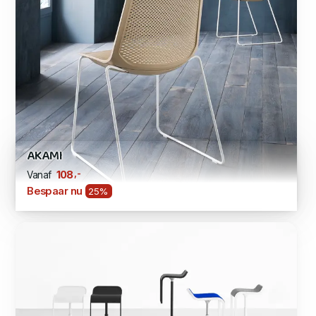
AKAMI
,-
108
Vanaf
Bespaar nu
25%