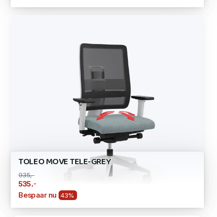
TOLEO MOVE TELE-GREY
935,-
,-
535
Bespaar nu
43%