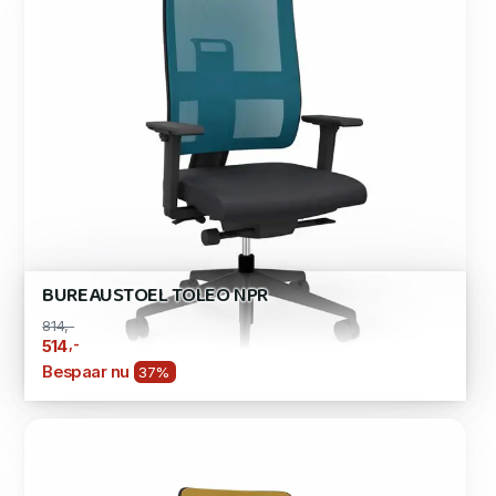
BUREAUSTOEL TOLEO NPR
814,-
,-
514
Bespaar nu
37%