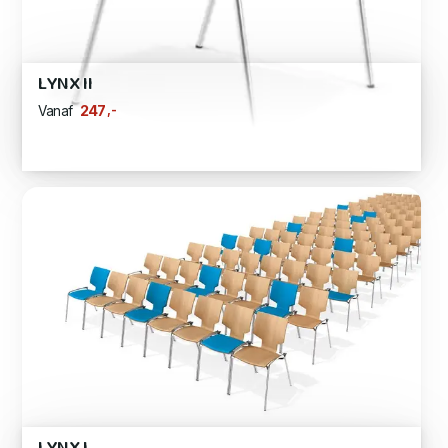
LYNX II
,-
247
Vanaf