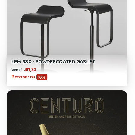
LEM S80 - POWDERCOATED GASLIFT
,30
411
Vanaf
Bespaar nu
10%