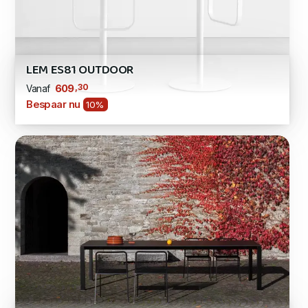
LEM ES81 OUTDOOR
,30
609
Vanaf
Bespaar nu
10%