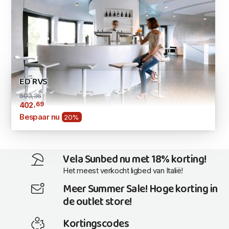
ED RVS
503,36
,69
402
Bespaar nu
20%
Vela Sunbed nu met 18% korting!
Het meest verkocht ligbed van Italië!
Meer Summer Sale! Hoge korting in
de outlet store!
Kortingscodes