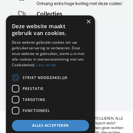
Ontvang extra hoge korting met deze codes!
Collecties
×
Actuele en populaire collecties
Deze website maakt
gebruik van cookies.
Deze website gebruikt cookies om uw
gebruikerservaring te verbeteren. Door
KMP Kantoormeubilair
onze website te gebruiken, stemt u in met
Airport Business Park
alle cookies in overeenstemming met ons
Frankfurtstraat 29-31
Cookiebeleid.
Lees verder
1175 RH Lijnden
STRIKT NOODZAKELIJK
020-617 01 26
info@kmpkantoormeubilair.nl
PRESTATIE
Facebook
TARGETING
Instagram
FUNCTIONEEL
KMP Kantoormeubilair levert aan BEDRIJVEN en PARTICULIEREN. ALLE
GENOEMDE PRIJZEN ZIJN EXCL. 21% B.T.W. Transport-en/of
ALLES ACCEPTEREN
Montagekosten op aanvraag. Aan deze website kunnen geen rechten
worden ontleend. KMP Kantoormeubilair VOF © 2026. Alle rechten