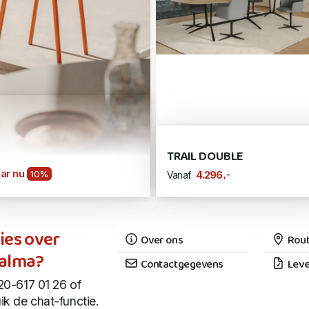
TRAIL DOUBLE
ar nu
10%
,-
4.296
Vanaf
ies over
Over ons
Rout
alma?
Contactgegevens
Leve
20-617 01 26 of
ik de chat-functie.