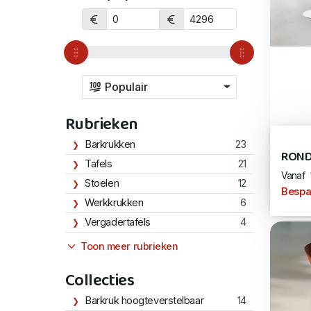
Populair
Rubrieken
Barkrukken
23
ROND
Tafels
21
Vanaf
Stoelen
12
Bespa
Werkkrukken
6
Vergadertafels
4
Toon meer rubrieken
Collecties
Barkruk hoogteverstelbaar
14