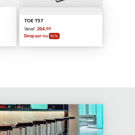
TOE T57
,60
264
Vanaf
Bespaar nu
10%