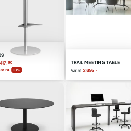
39
TRAIL MEETING TABLE
,60
417
ar nu
10%
,-
2.695
Vanaf