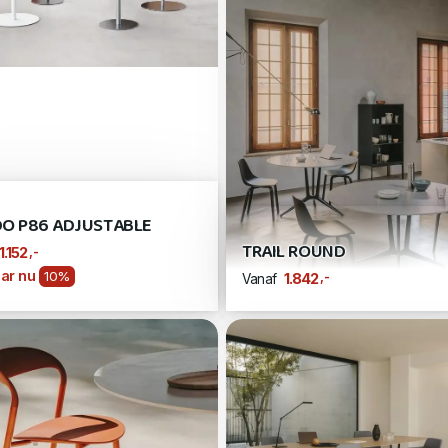
O P86 ADJUSTABLE
TRAIL ROUND
,-
1.152
ar nu
10%
,-
1.842
Vanaf