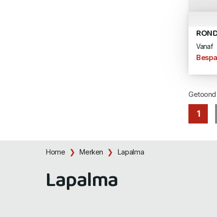
ROND
Vanaf
Bespa
Getoon
1
Home
Merken
Lapalma
Lapalma