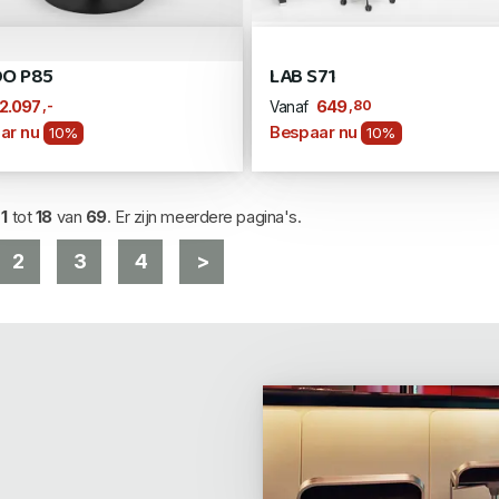
O P85
LAB S71
,-
,80
2.097
649
Vanaf
ar nu
Bespaar nu
10%
10%
d
1
tot
18
van
69
. Er zijn meerdere pagina's.
2
3
4
>