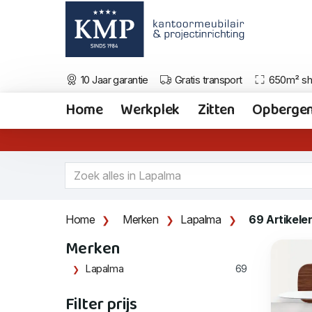
10 Jaar garantie
Gratis transport
650m² s
Home
Werkplek
Zitten
Opberge
Home
Merken
Lapalma
69 Artikele
Merken
Lapalma
69
Filter prijs