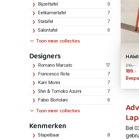
Bijzettafel
9
Eetkamertafel
7
Statafel
7
Salontafel
6
Toon meer collecties
Designers
HAWI
Romano Marcato
17
210,-
,-
189
Francesco Rota
7
Bespa
Karri Monni
7
Shin & Tomoko Azumi
7
Fabio Bortolani
6
Adv
Toon meer collecties
Lap
Kenmerken
Bel 0
Stapelbaar
8
gebru