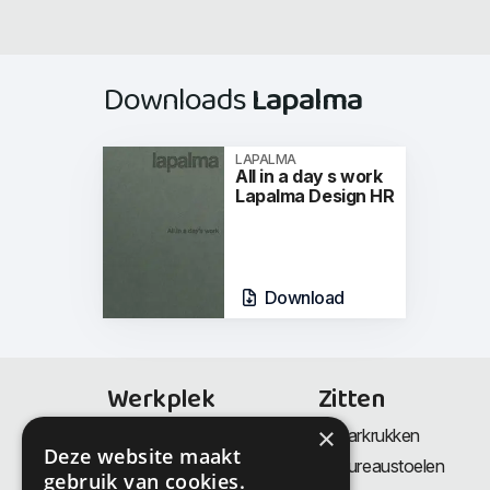
Downloads
Lapalma
LAPALMA
All in a day s work
Lapalma Design HR
Download
Werkplek
Zitten
×
Bureaus
Barkrukken
Deze website maakt
Thuiswerkplek
Bureaustoelen
gebruik van cookies.