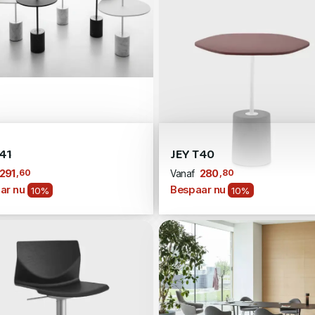
41
JEY T40
,60
,80
291
280
Vanaf
ar nu
Bespaar nu
10%
10%