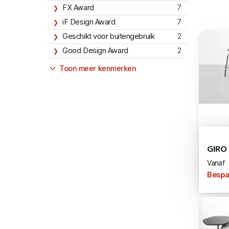
FX Award
7
iF Design Award
7
Geschikt voor buitengebruik
2
Good Design Award
2
Toon meer kenmerken
GIRO
Vanaf
Bespa