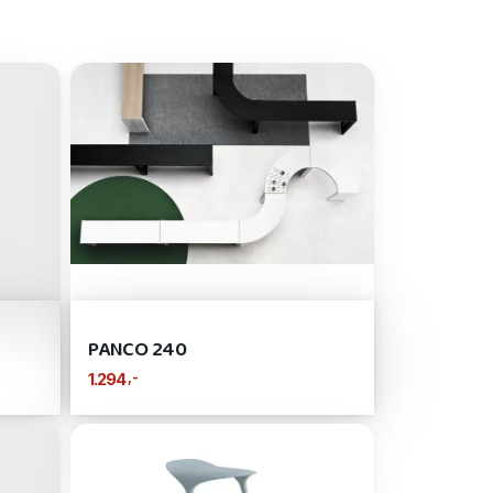
PANCO 240
,-
1.294