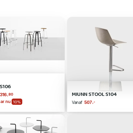
 S106
MIUNN STOOL S104
,80
316
ar nu
10%
,-
507
Vanaf