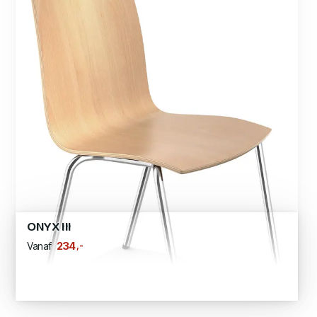
ONYX III
,-
234
Vanaf