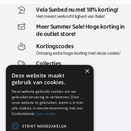
Vela Sunbed nu met 18% korting!
Het meest verkocht ligbed van Italië!
Meer Summer Sale! Hoge korting in
de outlet store!
Kortingscodes
Ontvang extra hoge korting met deze codes!
Collecties
×
Actuele en populaire collecties
Deze website maakt
gebruik van cookies.
Deze website gebruikt cookies om uw
gebruikerservaring te verbeteren. Door
KMP Kantoormeubilair
onze website te gebruiken, stemt u in met
Airport Business Park
alle cookies in overeenstemming met ons
Frankfurtstraat 29-31
Cookiebeleid.
Lees verder
1175 RH Lijnden
STRIKT NOODZAKELIJK
020-617 01 26