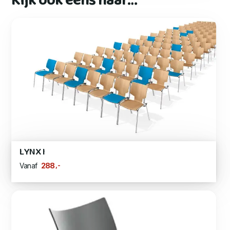
Kijk ook eens naar…
LYNX I
,-
288
Vanaf