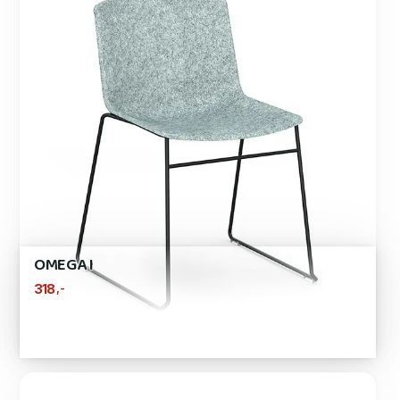
OMEGA I
,-
318