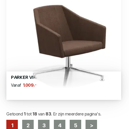
PARKER VI
,-
1.009
Vanaf
Getoond
1
tot
18
van
83
. Er zijn meerdere pagina's.
1
2
3
4
5
>