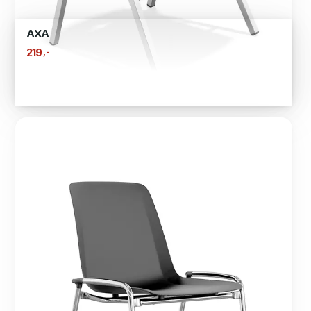
AXA
,-
219