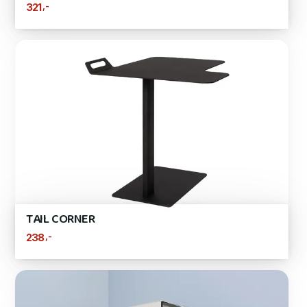
,-
321
TAIL CORNER
,-
238