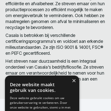
efficiëntie en afvalbeheer. Ze streven ernaar om hun
productieprocessen zo efficiënt mogelijk te maken
om energieverbruik te verminderen. Ook hebben ze
maatregelen genomen om afval te minimaliseren en
recyclage te bevorderen.
Casala is betrokken bij verschillende
certificeringsprogramma's en voldoet aan erkende
milieustandaarden. Ze zijn ISO 9001 & 14001, FSC®
en PEFC gecertificeerd.
Het streven naar duurzaamheid is een integraal
onderdeel van Casala's bedrijfsfilosofie. Ze streven
ernaar om verantwoordelijkheid te nemen voor hun
impact op het milieu en zo bij te dragen aan een
×
Deze website maakt
meer duurzame toekomst.
gebruik van cookies.
Deze website gebruikt cookies om uw
gebruikerservaring te verbeteren. Door
onze website te gebruiken, stemt u in met