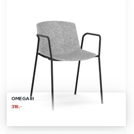
OMEGA III
,-
316