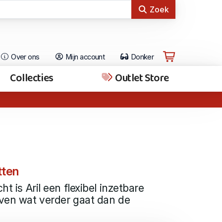
Zoek
Over ons
Mijn account
Donker
Collecties
Outlet Store
tten
ht is Aril een flexibel inzetbare
even wat verder gaat dan de