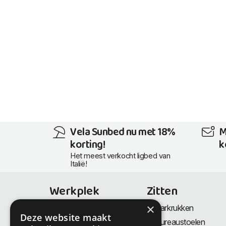
Vela Sunbed nu met 18%
M
korting!
k
Het meest verkocht ligbed van
Italië!
Werkplek
Zitten
×
Bureaus
Barkrukken
Deze website maakt
Thuiswerkplek
Bureaustoelen