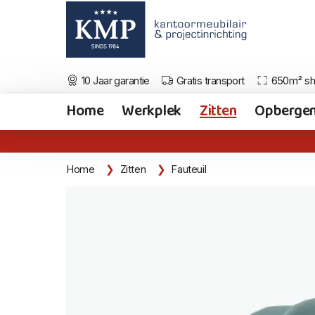
10 Jaar garantie
Gratis transport
650m² s
Home
Werkplek
Zitten
Opberge
Home
Zitten
Fauteuil