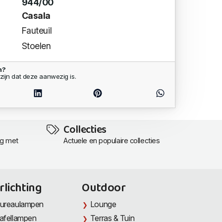
944/00
Casala
Fauteuil
Stoelen
n?
zijn dat deze aanwezig is.
Collecties
ng met
Actuele en populaire collecties
rlichting
Outdoor
ureaulampen
Lounge
afellampen
Terras & Tuin