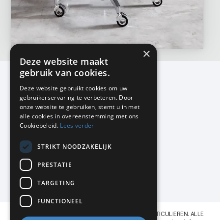
×
Deze website maakt
gebruik van cookies.
Deze website gebruikt cookies om uw
gebruikerservaring te verbeteren. Door
KMP Kantoormeubilair
onze website te gebruiken, stemt u in met
Airport Business Park
alle cookies in overeenstemming met ons
Frankfurtstraat 29-31
Cookiebeleid.
Lees verder
1175 RH Lijnden
STRIKT NOODZAKELIJK
020-617 01 26
info@kmpkantoormeubilair.nl
PRESTATIE
Facebook
TARGETING
Instagram
FUNCTIONEEL
KMP Kantoormeubilair levert aan BEDRIJVEN en PARTICULIEREN. ALLE