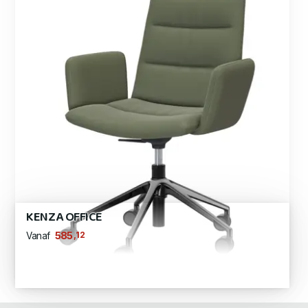
KENZA OFFICE
,12
585
Vanaf