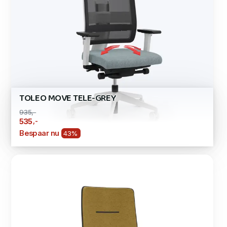
TOLEO MOVE TELE-GREY
935,-
,-
535
Bespaar nu
43%