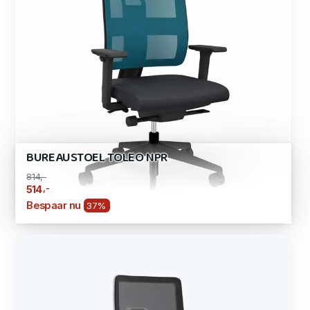
BUREAUSTOEL TOLEO NPR
814,-
,-
514
Bespaar nu
37%