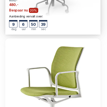
600,-
,-
480
Bespaar nu
20%
Aanbieding vervalt over:
9
6
50
37
dag
uur
min
sec