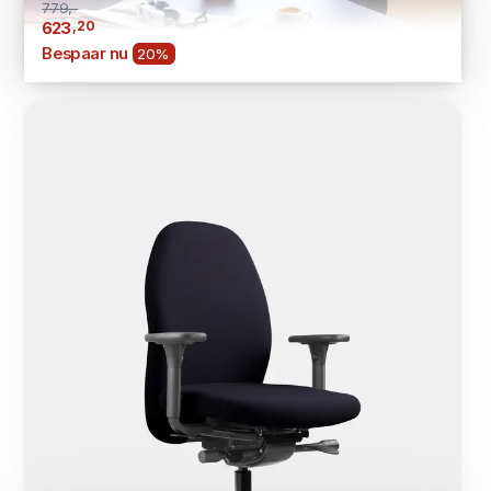
779,-
,20
623
Bespaar nu
20%