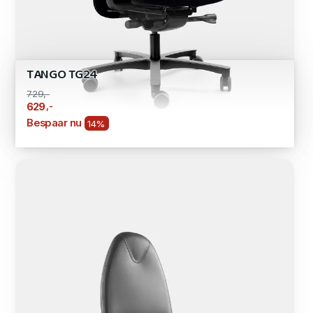
TANGO TG24
729,-
,-
629
Bespaar nu
14%