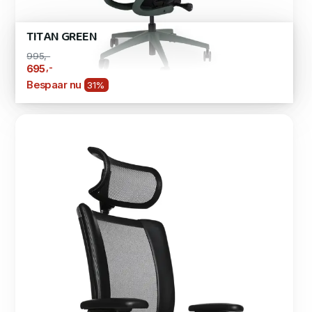
TITAN GREEN
995,-
,-
695
Bespaar nu
31%