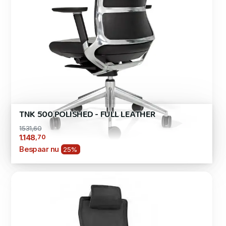
TNK 500 POLISHED - FULL LEATHER
1531,60
,70
1.148
Bespaar nu
25%