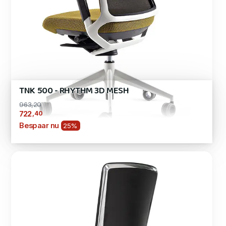
TNK 500 - RHYTHM 3D MESH
963,20
,40
722
Bespaar nu
25%