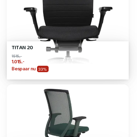
TITAN 20
1515,-
,-
1.015
Bespaar nu
33%