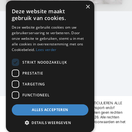
×
Deze website maakt
gebruik van cookies.
Deze website gebruikt cookies om uw
gebruikerservaring te verbeteren. Door
KMP Kantoormeubilair
onze website te gebruiken, stemt u in met
Airport Business Park
alle cookies in overeenstemming met ons
Frankfurtstraat 29-31
Cookiebeleid.
Lees verder
1175 RH Lijnden
STRIKT NOODZAKELIJK
020-617 01 26
info@kmpkantoormeubilair.nl
PRESTATIE
Facebook
TARGETING
Instagram
FUNCTIONEEL
KMP Kantoormeubilair levert aan BEDRIJVEN en PARTICULIEREN. ALLE
GENOEMDE PRIJZEN ZIJN EXCL. 21% B.T.W. Transport-en/of
ALLES ACCEPTEREN
Montagekosten op aanvraag. Aan deze website kunnen geen rechten
worden ontleend. KMP Kantoormeubilair VOF © 2026. Alle rechten
voorbehouden. Lees voor gebruik graag de
leveringsvoorwaarden
en het
DETAILS WEERGEVEN
privacy reglement
.