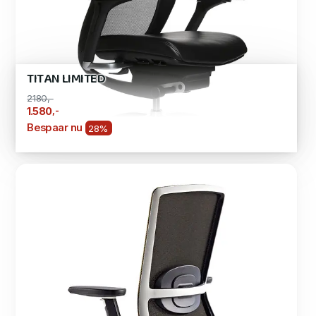
TITAN LIMITED
2180,-
,-
1.580
Bespaar nu
28%