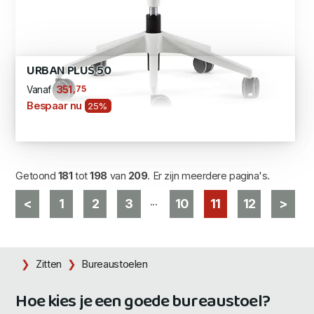
URBAN PLUS 50
,75
351
Vanaf
Bespaar nu
25%
Getoond
181
tot
198
van
209
. Er zijn meerdere pagina's.
...
<
1
2
3
10
11
12
>
Zitten
Bureaustoelen
Hoe kies je een goede bureaustoel?