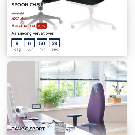
SPOON CHAIR
632,23
,40
537
Bespaar nu
15%
Aanbieding vervalt over:
9
6
50
37
dag
uur
min
sec
TANGO SPORT