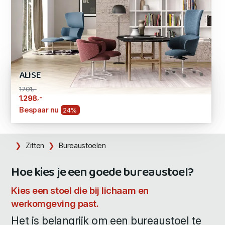
ALISE
1701,-
,-
1.298
Bespaar nu
24%
Zitten
Bureaustoelen
Hoe kies je een goede bureaustoel?
Kies een stoel die bij lichaam en
werkomgeving past.
Het is belangrijk om een bureaustoel te