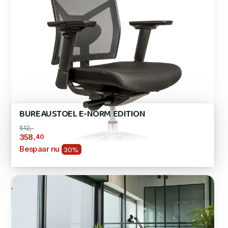
BUREAUSTOEL E-NORM EDITION
512,-
,40
358
Bespaar nu
30%