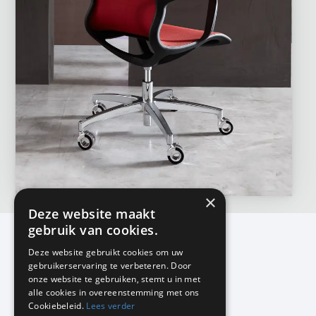
×
Deze website maakt
gebruik van cookies.
Deze website gebruikt cookies om uw
gebruikerservaring te verbeteren. Door
KMP Kantoormeubilair
onze website te gebruiken, stemt u in met
Airport Business Park
alle cookies in overeenstemming met ons
Frankfurtstraat 29-31
Cookiebeleid.
Lees verder
1175 RH Lijnden