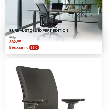
BUREAUSTOEL EXPERT EDITION
512,-
,80
332
Bespaar nu
35%