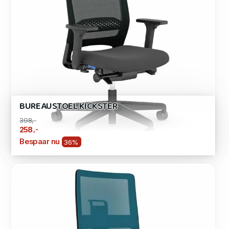
BUREAUSTOEL KICKSTER
398,-
,-
258
Bespaar nu
36%