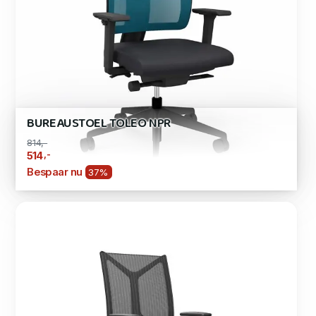
BUREAUSTOEL TOLEO NPR
814,-
,-
514
Bespaar nu
37%