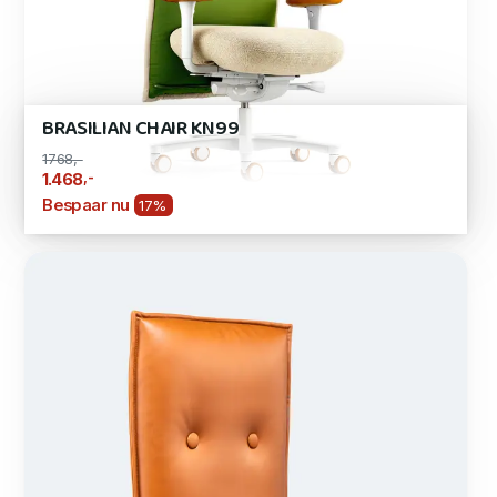
BRASILIAN CHAIR KN99
1768,-
,-
1.468
Bespaar nu
17%