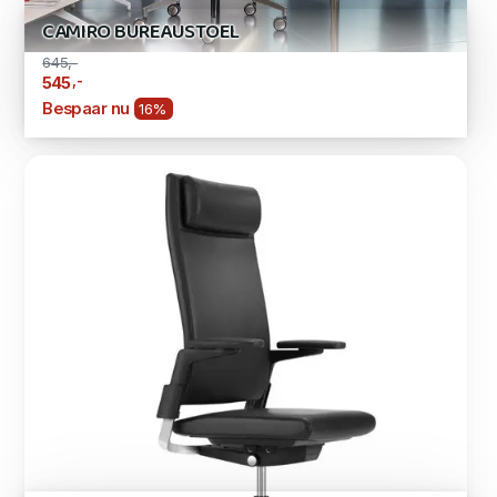
CAMIRO BUREAUSTOEL
645,-
,-
545
Bespaar nu
16%