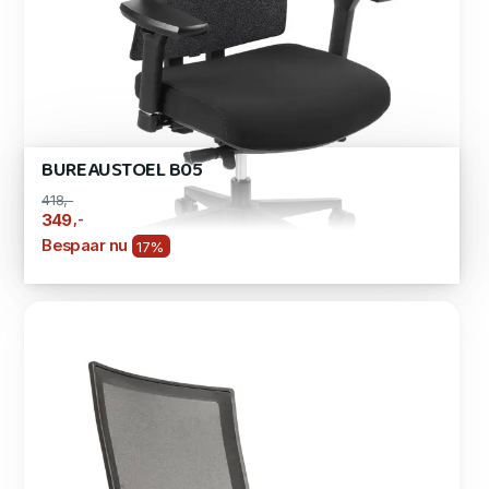
BUREAUSTOEL B05
418,-
,-
349
Bespaar nu
17%