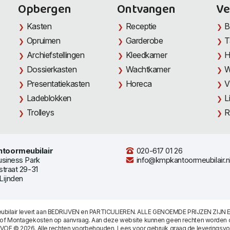
Opbergen
Ontvangen
Ve
Kasten
Receptie
B
Opruimen
Garderobe
T
Archiefstellingen
Kleedkamer
H
Dossierkasten
Wachtkamer
W
Presentatiekasten
Horeca
V
Ladeblokken
L
Trolleys
R
toormeubilair
020-617 01 26
usiness Park
info@kmpkantoormeubilair.n
straat 29-31
Lijnden
bilair levert aan BEDRIJVEN en PARTICULIEREN. ALLE GENOEMDE PRIJZEN ZIJN E
/of Montagekosten op aanvraag. Aan deze website kunnen geen rechten worden 
 VOF © 2026. Alle rechten voorbehouden. Lees voor gebruik graag de
leveringsv