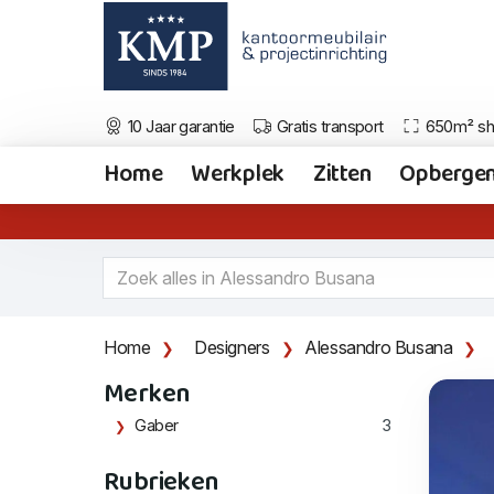
10 Jaar garantie
Gratis transport
650m² s
Home
Werkplek
Zitten
Opberge
Home
Designers
Alessandro Busana
Merken
Gaber
3
Rubrieken