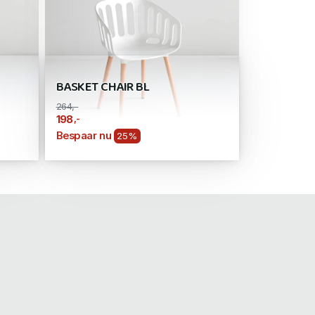
BASKET CHAIR BL
264,-
,-
198
Bespaar nu
25%