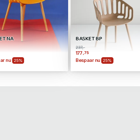
ET NA
BASKET BP
237,-
,75
177
ar nu
Bespaar nu
25%
25%