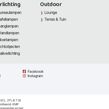
rlichting
Outdoor
ureaulampen
Lounge
afellampen
Terras & Tuin
anglampen
andlampen
loerlampen
ichtobjecten
ailverlichting
Facebook
l
Instagram
XCL. 21% B.T.W.
ontleend. KMP
oorwaarden
en het