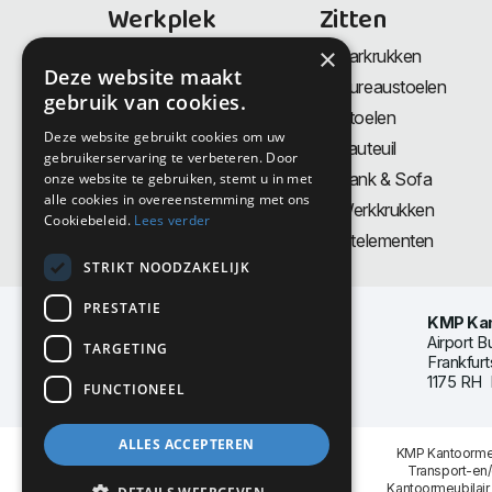
Werkplek
Zitten
×
Bureaus
Barkrukken
Deze website maakt
Thuiswerkplek
Bureaustoelen
gebruik van cookies.
Zit-Sta bureaus
Stoelen
Deze website gebruikt cookies om uw
Directiemeubilair
Fauteuil
gebruikerservaring te verbeteren. Door
Akoestiek & Privacy
Bank & Sofa
onze website te gebruiken, stemt u in met
alle cookies in overeenstemming met ons
Tafels
Werkkrukken
Cookiebeleid.
Lees verder
Vergadertafels
Zitelementen
STRIKT NOODZAKELIJK
PRESTATIE
KMP Kan
Airport B
TARGETING
Frankfurt
1175 RH 
FUNCTIONEEL
ALLES ACCEPTEREN
KMP Kantoormeu
Transport-en
Kantoormeubilair